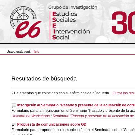
Cambiar
a
contenido.
|
Saltar
a
navegación
Herramientas
Personales
Usted está aquí:
Inicio
Resultados de búsqueda
21
elementos que coinciden con sus términos de búsqueda
Filtrar los res
Inscripción al Seminario "Pasado y presente de la acusación de corr
Formulario para la inscripción en el Seminario "Pasado y presente de la acu
Ubicado en
Workshops
/
Seminario "Pasado y presente de la acusación de c
Propuesta de comunicaciones sobre GD
Formulario para proponer una comunicación en el Seminario sobre "Gestión 