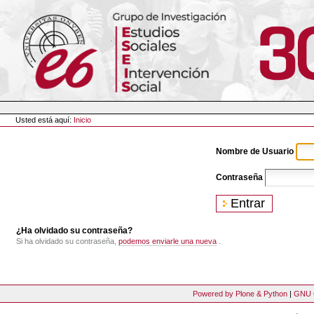
Cambiar
a
contenido.
|
Saltar
a
navegación
Herramientas
Personales
Usted está aquí:
Inicio
Nombre de Usuario
Contraseña
¿Ha olvidado su contraseña?
Si ha olvidado su contraseña,
podemos enviarle una nueva
.
Powered by Plone & Python
|
GNU 