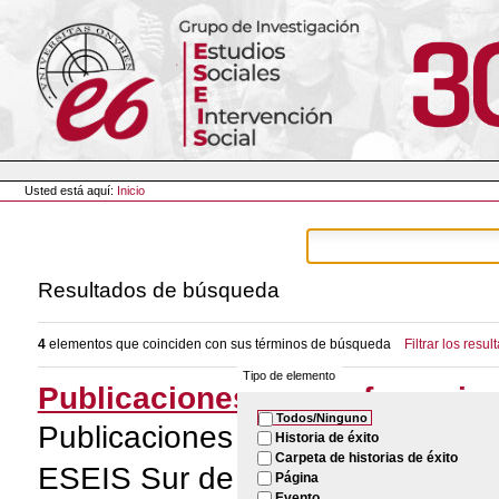
Cambiar
a
contenido.
|
Saltar
a
navegación
Herramientas
Personales
Usted está aquí:
Inicio
Resultados de búsqueda
4
elementos que coinciden con sus términos de búsqueda
Filtrar los resul
Tipo de elemento
Publicaciones y transferencia 
Todos/Ninguno
Publicaciones y actividades de t
Historia de éxito
Carpeta de historias de éxito
ESEIS Sur de Europa 2022 (Españ
Página
Evento