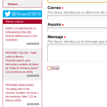
Enlaces
Correo
(Obligatorio)
Por favor, introduzca su dirección de 
Últimas noticias
Asunto
(Obligatorio)
ESEIS COLABORA EN LA
ORGANIZACIÓN DEL
Mensaje
(Obligatorio)
XXXVIII MIÉRCOLES CON
COIDESO
Por favor, introduzca el mensaje que 
19/03/2026
PRÓXIMO TALLER: "Taller
sobre la librería
TweetScraperR, para
descarga y análisis de datos
de Twitter/X (Primera parte)"
(21 de febrero de 2025)
11/02/2025
PRÓXIMO MINICURSO:
"Scraping web en las
ciencias sociales: técnicas y
herramientas útiles" (21 de
febrero 2025)
11/02/2025