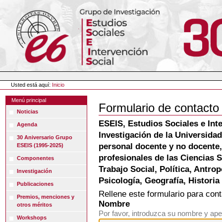
Cambiar
a
contenido.
|
Saltar
a
navegación
Herramientas
Personales
Usted está aquí:
Inicio
Menú principal
Formulario de contacto
Noticias
ESEIS, Estudios Sociales e Int
Agenda
Investigación de la Universida
30 Aniversario Grupo
personal docente y no docente,
ESEIS (1995-2025)
profesionales de las Ciencias 
Componentes
Trabajo Social, Política, Antro
Investigación
Psicología, Geografía, Histori
Publicaciones
Rellene este formulario para conta
Premios, menciones y
Nombre
otros méritos
Por favor, introduzca su nombre y ape
Workshops