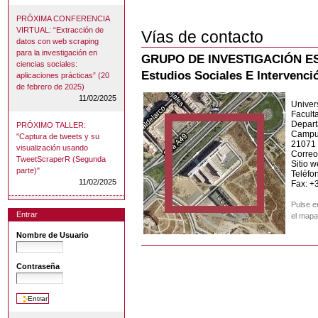
PRÓXIMA CONFERENCIA
VIRTUAL: “Extracción de
Vías de contacto
datos con web scraping
para la investigación en
GRUPO DE INVESTIGACIÓN E
ciencias sociales:
Estudios Sociales E Intervenci
aplicaciones prácticas” (20
de febrero de 2025)
11/02/2025
Univer
Facult
Depart
PRÓXIMO TALLER:
Campus
"Captura de tweets y su
21071 
visualización usando
Correo
TweetScraperR (Segunda
Sitio 
parte)"
Teléfo
11/02/2025
Fax: +
Pulse e
Entrar
el mapa
Nombre de Usuario
Contraseña