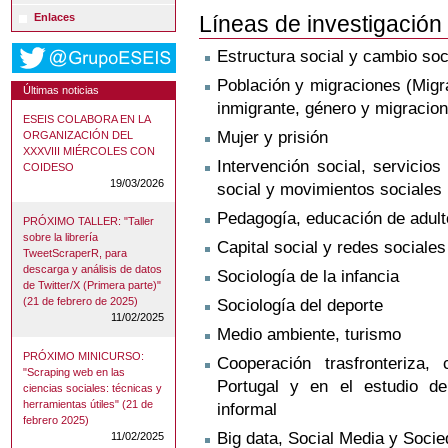
Líneas de investigación
Enlaces
Estructura social y cambio soc
Población y migraciones (Migra
Últimas noticias
inmigrante, género y migracion
ESEIS COLABORA EN LA
Mujer y prisión
ORGANIZACIÓN DEL
XXXVIII MIÉRCOLES CON
Intervención social, servicios 
COIDESO
19/03/2026
social y movimientos sociales
Pedagogía, educación de adulto
PRÓXIMO TALLER: "Taller
sobre la librería
Capital social y redes sociales
TweetScraperR, para
descarga y análisis de datos
Sociología de la infancia
de Twitter/X (Primera parte)"
(21 de febrero de 2025)
Sociología del deporte
11/02/2025
Medio ambiente, turismo
PRÓXIMO MINICURSO:
Cooperación trasfronteriza
"Scraping web en las
Portugal y en el estudio d
ciencias sociales: técnicas y
herramientas útiles" (21 de
informal
febrero 2025)
Big data, Social Media y Soci
11/02/2025