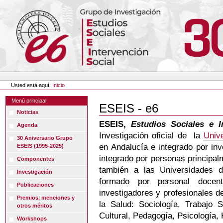
Cambiar
a
contenido.
|
Saltar
a
navegación
Herramientas
Personales
Usted está aquí:
Inicio
Menú principal
ESEIS - e6
Noticias
ESEIS,
Estudios Sociales e I
Agenda
Investigación oficial de la
Univ
30 Aniversario Grupo
en Andalucía e integrado por in
ESEIS (1995-2025)
integrado por personas principal
Componentes
también a las Universidades d
Investigación
formado por personal doce
Publicaciones
investigadores y profesionales 
Premios, menciones y
la Salud: Sociología, Trabajo S
otros méritos
Cultural, Pedagogía, Psicología
Workshops