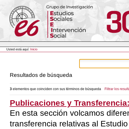
Cambiar
a
contenido.
|
Saltar
a
navegación
Herramientas
Personales
Usted está aquí:
Inicio
Resultados de búsqueda
3
elementos que coinciden con sus términos de búsqueda
Filtrar los resul
Publicaciones y Transferencia
En esta sección volcamos diferen
transferencia relativas al Estu