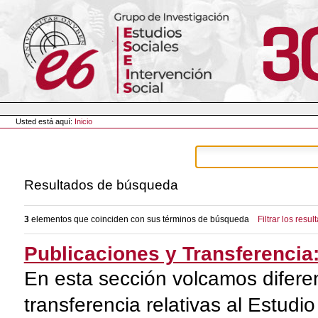
Cambiar
a
contenido.
|
Saltar
a
navegación
Herramientas
Personales
Usted está aquí:
Inicio
Resultados de búsqueda
3
elementos que coinciden con sus términos de búsqueda
Filtrar los resul
Publicaciones y Transferencia
En esta sección volcamos diferen
transferencia relativas al Estu