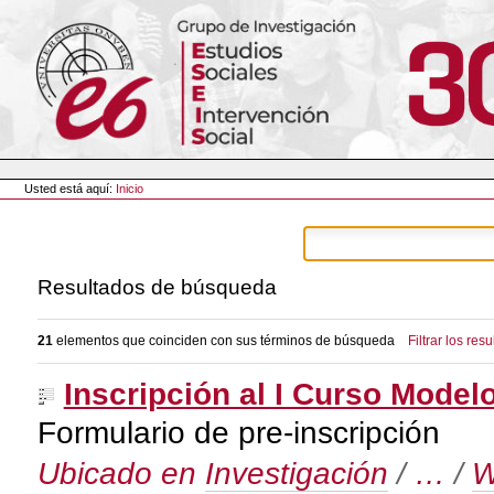
Cambiar
a
contenido.
|
Saltar
a
navegación
Herramientas
Personales
Usted está aquí:
Inicio
Resultados de búsqueda
21
elementos que coinciden con sus términos de búsqueda
Filtrar los res
Inscripción al I Curso Model
Formulario de pre-inscripción
Ubicado en
Investigación
/
…
/
W