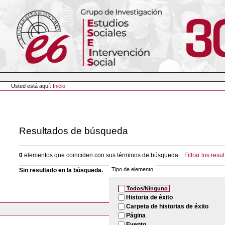
Cambiar
a
contenido.
|
Saltar
a
navegación
Herramientas
Personales
Usted está aquí:
Inicio
Resultados de búsqueda
0
elementos que coinciden con sus términos de búsqueda
Filtrar los resu
Tipo de elemento
Sin resultado en la búsqueda.
Todos/Ninguno
Historia de éxito
Carpeta de historias de éxito
Página
Evento