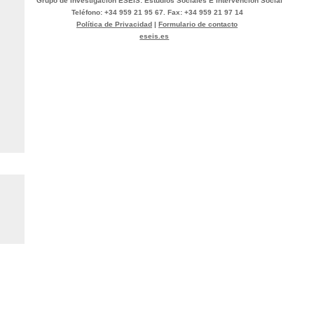
Grupo de Investigación ESEIS: Estudios Sociales E Intervención Social
Teléfono: +34 959 21 95 67. Fax: +34 959 21 97 14
Política de Privacidad
|
Formulario de contacto
eseis.es