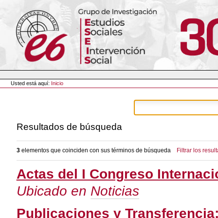
Cambiar
a
contenido.
|
Saltar
a
navegación
Herramientas
Personales
Usted está aquí:
Inicio
Resultados de búsqueda
3
elementos que coinciden con sus términos de búsqueda
Filtrar los resul
Actas del I Congreso Internaci
Ubicado en
Noticias
Publicaciones y Transferencia