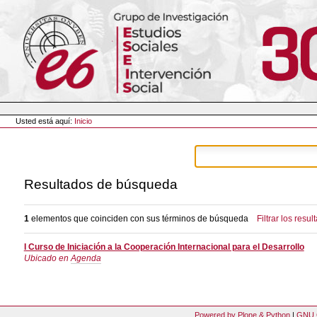
Cambiar
a
contenido.
|
Saltar
a
navegación
Herramientas
Personales
Usted está aquí:
Inicio
Resultados de búsqueda
1
elementos que coinciden con sus términos de búsqueda
Filtrar los resul
I Curso de Iniciación a la Cooperación Internacional para el Desarrollo
Ubicado en
Agenda
Powered by Plone & Python
|
GNU 