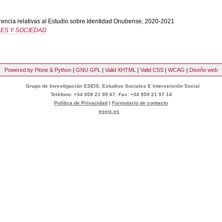
erencia relativas al Estudio sobre Identidad Onubense, 2020-2021
ES Y SOCIEDAD
Powered by Plone & Python
|
GNU GPL
|
Valid XHTML
|
Valid CSS
|
WCAG
|
Diseño web
Grupo de Investigación ESEIS: Estudios Sociales E Intervención Social
Teléfono: +34 959 21 95 67. Fax: +34 959 21 97 14
Política de Privacidad
|
Formulario de contacto
eseis.es