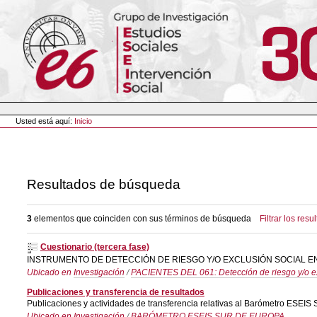
Cambiar
a
contenido.
|
Saltar
a
navegación
Herramientas
Personales
Usted está aquí:
Inicio
Resultados de búsqueda
3
elementos que coinciden con sus términos de búsqueda
Filtrar los resu
Cuestionario (tercera fase)
INSTRUMENTO DE DETECCIÓN DE RIESGO Y/O EXCLUSIÓN SOCIAL EN
Ubicado en
Investigación
/
PACIENTES DEL 061: Detección de riesgo y/o ex
Publicaciones y transferencia de resultados
Publicaciones y actividades de transferencia relativas al Barómetro ESEIS 
Ubicado en
Investigación
/
BARÓMETRO ESEIS SUR DE EUROPA