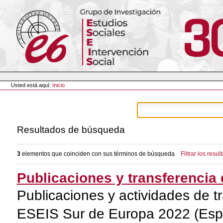
Cambiar
a
contenido.
|
Saltar
a
navegación
Herramientas
Personales
Usted está aquí:
Inicio
Resultados de búsqueda
3
elementos que coinciden con sus términos de búsqueda
Filtrar los resul
Publicaciones y transferencia 
Publicaciones y actividades de t
ESEIS Sur de Europa 2022 (Españ