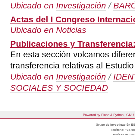
Ubicado en
Investigación
/
BARÓ
Actas del I Congreso Internaci
Ubicado en
Noticias
Publicaciones y Transferencia
En esta sección volcamos diferen
transferencia relativas al Estu
Ubicado en
Investigación
/
IDEN
SOCIALES Y SOCIEDAD
Powered by Plone & Python
|
GNU 
Grupo de Investigación ES
Teléfono: +34 95
Política de Pr