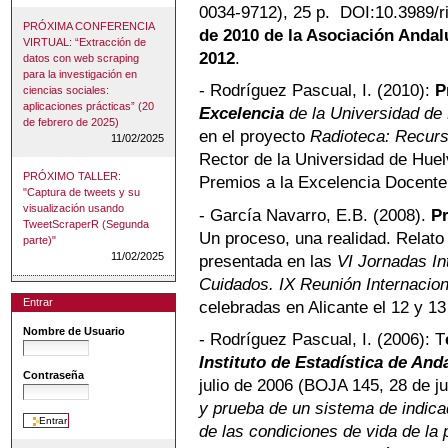
0034-9712), 25 p. DOI:10.3989/r
PRÓXIMA CONFERENCIA
de 2010 de la Asociación Andal
VIRTUAL: “Extracción de
2012
.
datos con web scraping
para la investigación en
- Rodríguez Pascual, I. (2010):
P
ciencias sociales:
aplicaciones prácticas” (20
Excelencia
de la Universidad de
de febrero de 2025)
en el proyecto
Radioteca: Recurs
11/02/2025
Rector de la Universidad de Huel
PRÓXIMO TALLER:
Premios a la Excelencia Docente
"Captura de tweets y su
visualización usando
- García Navarro, E.B. (2008).
P
TweetScraperR (Segunda
Un proceso, una realidad. Relato
parte)"
11/02/2025
presentada en las
VI Jornadas In
Cuidados. IX Reunión Internaciona
Entrar
celebradas en Alicante el 12 y 13
Nombre de Usuario
- Rodríguez Pascual, I. (2006): T
Instituto de Estadística de And
Contraseña
julio de 2006 (BOJA 145, 28 de jul
y prueba de un sistema de indica
de las condiciones de vida de la p