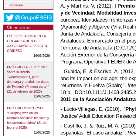
A. y Martins, V. (2012):
I Premio
Enlaces
y de Vecindad: Modalidad Invest
europea, Identidades fronterizas 
(Ayamonte) y Algarve (Vila Real 
Últimas noticias
Junta de Andalucía, Consejería d
ESEIS COLABORA EN LA
Andaluces. Enmarcado en el pro
ORGANIZACIÓN DEL
XXXVIII MIÉRCOLES CON
Territorial de Andalucía (O.C.T.A.
COIDESO
Acción Exterior de la Consejería 
19/03/2026
Programa Operativo FEDER de A
PRÓXIMO TALLER: "Taller
- Gualda, E. & Escriva, A. (2012, 
sobre la librería
TweetScraperR, para
and its impact on old age: the ex
descarga y análisis de datos
returnees in Huelva (Spain)”.
Int
de Twitter/X (Primera parte)"
18 p. DOI:10.1111/J.1468-2435.
(21 de febrero de 2025)
11/02/2025
2011 de la Asociación Andaluza
PRÓXIMO MINICURSO:
- Lucio-Villegas, E. (2010). ‘
Phy
"Scraping web en las
Justice’ Adult Education Resear
ciencias sociales: técnicas y
herramientas útiles" (21 de
- Castillo, J. & Ruiz, M. A. (2010
febrero 2025)
españolas. El caso andaluz".
Rev
11/02/2025