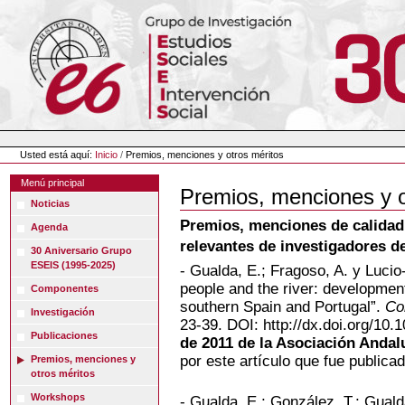
Cambiar
a
contenido.
|
Saltar
a
navegación
Herramientas
Personales
Usted está aquí:
Inicio
/
Premios, menciones y otros méritos
Menú principal
Premios, menciones y o
Noticias
Premios, menciones de calidad 
Agenda
relevantes de investigadores 
30 Aniversario Grupo
ESEIS (1995-2025)
- Gualda, E.; Fragoso, A. y Lucio-
people and the river: developmen
Componentes
southern Spain and Portugal”.
Co
Investigación
23-39. DOI: http://dx.doi.org/10.
Publicaciones
de 2011 de la Asociación Andal
por este artículo que fue publica
Premios, menciones y
otros méritos
Workshops
- Gualda, E.; González, T.; Guald