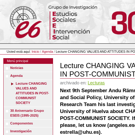
Cambiar
a
contenido.
|
Saltar
a
navegación
Herramientas
Personales
Usted está aquí:
Inicio
/
Agenda
/
Lecture CHANGING VALUES AND ATTITUDES IN 
Menú principal
Lecture CHANGING V
Noticias
IN POST-COMMUNIST
Agenda
archivado en:
Lecturas
Lecture CHANGING
VALUES AND
Next 9th September Andu Rämme
ATTITUDES IN POST-
and Social Policy, University of
COMMUNIST
SOCIETY
Research Team his last investig
University of Huelva about 
30 Aniversario Grupo
ESEIS (1995-2025)
POST-COMMUNIST SOCIETY. If yo
Componentes
please, let us know (angeles.e
estrella@uhu.es).
Investigación