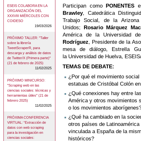
Participan como
PONENTES
en
ESEIS COLABORA EN LA
ORGANIZACIÓN DEL
Brawley
, Catedrática Distingu
XXXVIII MIÉRCOLES CON
Trabajo Social, de la Arizona
COIDESO
19/03/2026
Unidos;
Rosario Márquez Mac
América de la Universidad 
PRÓXIMO TALLER: "Taller
Rodríguez
, Presidente de la As
sobre la librería
TweetScraperR, para
mesa de diálogo, Estrella Gu
descarga y análisis de datos
la Universidad de Huelva, ESE
de Twitter/X (Primera parte)"
(21 de febrero de 2025)
TEMAS DE DEBATE:
11/02/2025
¿Por qué el movimiento social
PRÓXIMO MINICURSO:
estatuas de Cristóbal Colón en
"Scraping web en las
ciencias sociales: técnicas y
¿Qué conexiones hay entre la
herramientas útiles" (21 de
América y otros movimientos s
febrero 2025)
11/02/2025
o los movimientos aborígenes
¿Qué ha cambiado en la socie
PRÓXIMA CONFERENCIA
VIRTUAL: “Extracción de
otros países de Latinoamérica 
datos con web scraping
vinculada a España de la mis
para la investigación en
ciencias sociales:
históricos?