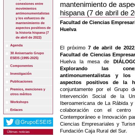
mantenimiento de aspect
conexiones entre
movimientos
hispana (7 de abril de 
antimonumentalistas
y los esfuerzos de
Facultad de Ciencias Empresari
mantenimiento de
aspectos positivos de
Huelva
la historia hispana (7
de abril de 2022)
Agenda
El próximo
7 de abril de 2022
30 Aniversario Grupo
Facultad de Ciencias Empresar
ESEIS (1995-2025)
Huelva la mesa de
DIÁLOG
Componentes
Explorando las cone
Investigación
antimonumentalistas y los
Publicaciones
aspectos positivos de la hi
conjuntamente por el Grupo de
Premios, menciones y
otros méritos
Intervención Social de la U
Workshops
Iberoamericana de La Rábida y 
colaboración con el centro
Enlaces
Contemporáneo e Innovación para
Ciencias Empresariales y Turism
Fundación Caja Rural del Sur.
Últimas noticias