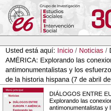
Cambiar
a
contenido.
|
Saltar
a
navegación
Herramientas
Personales
Usted está aquí:
Inicio
/
Noticias
/
AMÉRICA: Explorando las conexio
antimonumentalistas y los esfuerz
de la historia hispana (7 de abril d
Menú principal
DIÁLOGOS ENTRE EU
Noticias
Explorando las conexio
DIÁLOGOS ENTRE
antimonumentalistas y 
EUROPA Y AMÉRICA:
Explorando las