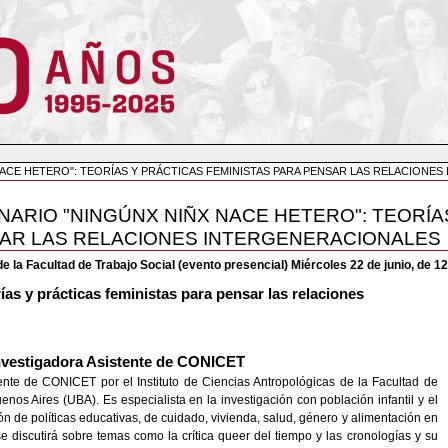
NACE HETERO": TEORÍAS Y PRÁCTICAS FEMINISTAS PARA PENSAR LAS RELACIONE
NARIO "NINGÚNX NIÑX NACE HETERO": TEORÍA
SAR LAS RELACIONES INTERGENERACIONALES
 la Facultad de Trabajo Social (evento presencial) Miércoles 22 de junio, de 1
ías y prácticas feministas para pensar las relaciones
vestigadora Asistente de CONICET
tente de CONICET por el Instituto de Ciencias Antropológicas de la Facultad de
enos Aires (UBA). Es especialista en la investigación con población infantil y el
ión de políticas educativas, de cuidado, vivienda, salud, género y alimentación en
e discutirá sobre temas como la crítica queer del tiempo y las cronologías y su