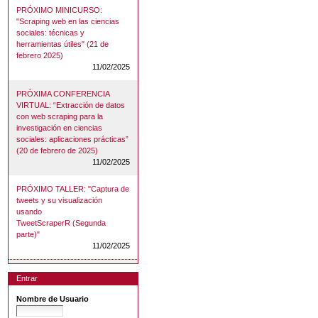
PRÓXIMO MINICURSO:
"Scraping web en las ciencias
sociales: técnicas y
herramientas útiles" (21 de
febrero 2025)
11/02/2025
PRÓXIMA CONFERENCIA
VIRTUAL: “Extracción de datos
con web scraping para la
investigación en ciencias
sociales: aplicaciones prácticas”
(20 de febrero de 2025)
11/02/2025
PRÓXIMO TALLER: "Captura de
tweets y su visualización
usando
TweetScraperR (Segunda
parte)"
11/02/2025
Entrar
Nombre de Usuario