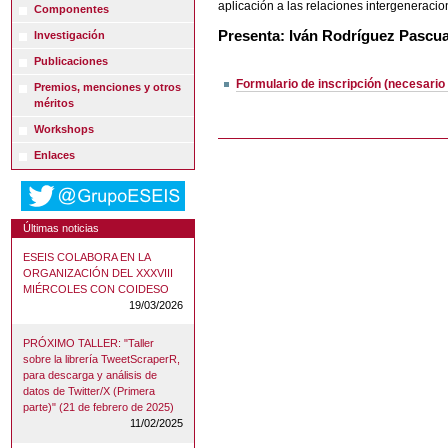
aplicación a las relaciones intergeneracion
Componentes
Presenta: Iván Rodríguez Pascu
Investigación
Publicaciones
Formulario de inscripción (necesario 
Premios, menciones y otros
méritos
Workshops
Enlaces
Últimas noticias
ESEIS COLABORA EN LA
ORGANIZACIÓN DEL XXXVIII
MIÉRCOLES CON COIDESO
19/03/2026
PRÓXIMO TALLER: "Taller
sobre la librería TweetScraperR,
para descarga y análisis de
datos de Twitter/X (Primera
parte)" (21 de febrero de 2025)
11/02/2025