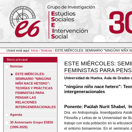
Cambiar
a
contenido.
|
Saltar
a
navegación
Herramientas
Personales
Usted está aquí:
Inicio
/
Noticias
/
ESTE MIÉRCOLES: SEMINARIO "NINGÚNX NIÑX 
Menú principal
ESTE MIÉRCOLES: SEMI
Noticias
FEMINISTAS PARA PEN
ESTE MIÉRCOLES:
Universidad de Huelva. Aula de Grados de
SEMINARIO "NINGÚNX
NIÑX NACE HETERO":
"ningúnx niñx nace hetero": Teor
TEORÍAS Y PRÁCTICAS
intergeneracionales
FEMINISTAS PARA
PENSAR LAS
RELACIONES
Ponente: Paülah Nurit Shabel,
In
INTERGENERACIONALES
Dra. en Antropología. Investigadora Asis
Agenda
Filosofía y Letras de la Universidad de Bu
30 Aniversario Grupo ESEIS
trabajo con esta población en la articulac
(1995-2025)
el entorno bonaerense. En el seminario s