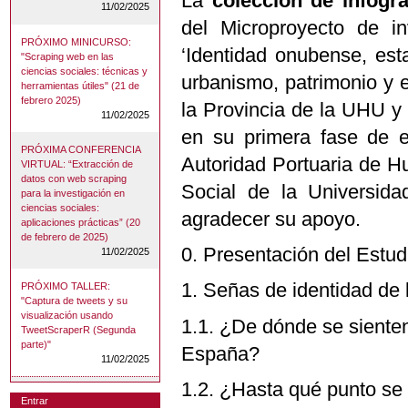
La
colección de infogra
11/02/2025
del Microproyecto de in
PRÓXIMO MINICURSO:
‘Identidad onubense, est
"Scraping web en las
ciencias sociales: técnicas y
urbanismo, patrimonio y e
herramientas útiles" (21 de
febrero 2025)
la Provincia de la UHU y 
11/02/2025
en su primera fase de e
PRÓXIMA CONFERENCIA
Autoridad Portuaria de Hu
VIRTUAL: “Extracción de
datos con web scraping
Social de la Universid
para la investigación en
ciencias sociales:
agradecer su apoyo.
aplicaciones prácticas” (20
de febrero de 2025)
0. Presentación del Estu
11/02/2025
1. Señas de identidad de 
PRÓXIMO TALLER:
"Captura de tweets y su
visualización usando
1.1. ¿De dónde se siente
TweetScraperR (Segunda
parte)"
España?
11/02/2025
1.2. ¿Hasta qué punto se 
Entrar