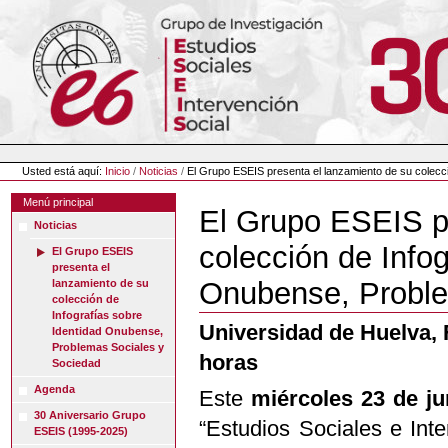
Cambiar
a
contenido.
|
Saltar
a
navegación
Herramientas
Personales
Usted está aquí:
Inicio
/
Noticias
/
El Grupo ESEIS presenta el lanzamiento de su colecc
Menú principal
El Grupo ESEIS p
Noticias
colección de Infog
El Grupo ESEIS
presenta el
Onubense, Proble
lanzamiento de su
colección de
Infografías sobre
Universidad de Huelva, F
Identidad Onubense,
Problemas Sociales y
horas
Sociedad
Agenda
Este
miércoles 23 de ju
30 Aniversario Grupo
“Estudios Sociales e Int
ESEIS (1995-2025)