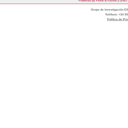
Powered by Plone & Python
|
GNU 
Grupo de Investigación ES
Teléfono: +34 95
Política de Pr