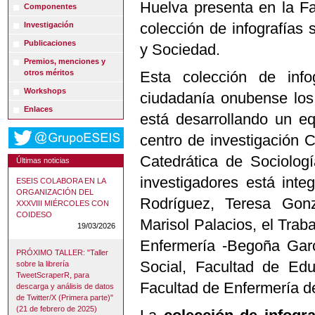
Huelva presenta en la Fa
Componentes
colección de infografías
Investigación
Publicaciones
y Sociedad.
Premios, menciones y
otros méritos
Esta colección de info
Workshops
ciudadanía onubense los 
Enlaces
está desarrollando un e
centro de investigación 
Catedrática de Sociolog
Últimas noticias
investigadores está inte
ESEIS COLABORA EN LA
ORGANIZACIÓN DEL
Rodríguez, Teresa Gonz
XXXVIII MIÉRCOLES CON
COIDESO
Marisol Palacios, el Trab
19/03/2026
Enfermería -Begoña Garc
PRÓXIMO TALLER: "Taller
Social, Facultad de Edu
sobre la librería
TweetScraperR, para
Facultad de Enfermería d
descarga y análisis de datos
de Twitter/X (Primera parte)"
(21 de febrero de 2025)