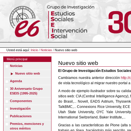
Cambiar
a
contenido.
|
Saltar
a
navegación
Herramientas
Personales
Usted está aquí:
Inicio
/
Noticias
/
Nuevo sitio web
Menú principal
Nuevo sitio web
Noticias
El Grupo de Investigación Estudios Sociales
Nuevo sitio web
Cambiamos nuestra anterior dirección
http:/
Agenda
de vista tecnológico al migrar nuestro portal 
30 Aniversario Grupo
A modo de ejemplo ilustrador sobre su calida
ESEIS (1995-2025)
sitios web: CIA (Central Intelligence Agenc
Componentes
do Brasil,... Novell, EADS Astrium, Thyss
TalkBMC,... Connexions Rice University, ECE
Investigación
Utah State University, OYC Yale University
Publicaciones
International Switzerland, Baker Institute,...
Premios, menciones y
Gracias a las características de Plone (alta
otros méritos
trabajo en línea, haciéndolo más sencillo, re