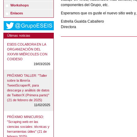
componentes del Grupo, etc.
Workshops
Esperamos que os guste el nuevo sitio web y, s
Enlaces
Estrella Gualda Caballero
Directora
Últimas noticias
ESEIS COLABORA EN LA
ORGANIZACIÓN DEL
XXXVIII MIÉRCOLES CON
COIDESO
19/03/2026
PRÓXIMO TALLER: "Taller
sobre la librería
TweetScraperR, para
descarga y análisis de datos
de Twitter/X (Primera parte)"
(21 de febrero de 2025)
11/02/2025
PRÓXIMO MINICURSO:
"Scraping web en las
ciencias sociales: técnicas y
herramientas útiles" (21 de
febrero 2025)