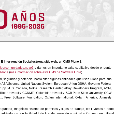
 E Intervención Social estrena sitio web: un CMS Plone 3.
/cibercomunidades.net/e6
y damos un importante salto cualitativo desde el punto
a
Plone
(
más información sobre este CMS de Software Libre
).
d, seguridad y potencia, basta citar algunas entidades que usan Plone para sus
y), NASA Science, United Nations System, European Union OSHA, Governo Federal
enkrupp M. S. Canada, Nokia Research Center, eBay Developers Program, ACM,
 Rice University, CCNMTL Columbia University, SCB Penn State University, OCW
,... Free Software Foundation, Oxfam International, Oxfam America, Amnesty
 seguridad, magnífico sistema de permisos y flujos de trabajo, etc.), vamos a po
partiéndonos con facilidad todo tipo de tareas de administración web, permitiendo