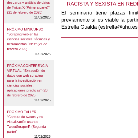
descarga y análisis de datos
RACISTA Y SEXISTA EN RE
de Twitter/X (Primera parte)"
El seminario tiene plazas limi
(21 de febrero de 2025)
11/02/2025
previamente si es viable la par
Estrella Gualda (estrella@uhu.es
PRÓXIMO MINICURSO:
"Scraping web en las
ciencias sociales: técnicas y
herramientas útiles" (21 de
febrero 2025)
11/02/2025
PRÓXIMA CONFERENCIA
VIRTUAL: “Extracción de
datos con web scraping
para la investigación en
ciencias sociales:
aplicaciones prácticas” (20
de febrero de 2025)
11/02/2025
PRÓXIMO TALLER:
"Captura de tweets y su
visualización usando
TweetScraperR (Segunda
parte)"
11/02/2025