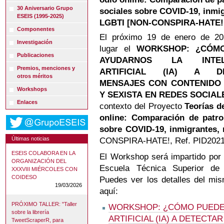
30 Aniversario Grupo
sociales sobre COVID-19, inmig
ESEIS (1995-2025)
LGBTI [NON-CONSPIRA-HATE!, 
Componentes
El próximo 19 de enero de 20
Investigación
lugar el
WORKSHOP: ¿CÓM
Publicaciones
AYUDARNOS LA INTELI
Premios, menciones y
ARTIFICIAL (IA) A DE
otros méritos
MENSAJES CON CONTENIDO 
Workshops
Y SEXISTA EN REDES SOCIAL
Enlaces
contexto del Proyecto
Teorías d
online: Comparación de patro
sobre COVID-19, inmigrantes,
Últimas noticias
CONSPIRA-HATE!, Ref. PID2021
ESEIS COLABORA EN LA
El Workshop será impartido por 
ORGANIZACIÓN DEL
Escuela Técnica Superior de 
XXXVIII MIÉRCOLES CON
COIDESO
Puedes ver los detalles del mi
19/03/2026
aquí:
PRÓXIMO TALLER: "Taller
WORKSHOP: ¿CÓMO PUEDE 
sobre la librería
ARTIFICIAL (IA) A DETECT
TweetScraperR, para