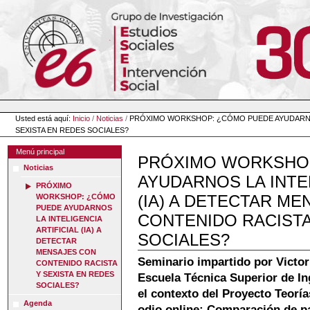
Cambiar
a
contenido.
|
Saltar
a
navegación
Herramientas
Personales
Usted está aquí:
Inicio
/
Noticias
/
PRÓXIMO WORKSHOP: ¿CÓMO PUEDE AYUDARNOS 
SEXISTA EN REDES SOCIALES?
Menú principal
PRÓXIMO WORKSHO
Noticias
AYUDARNOS LA INTEL
PRÓXIMO
(IA) A DETECTAR M
WORKSHOP: ¿CÓMO
PUEDE AYUDARNOS
CONTENIDO RACISTA
LA INTELIGENCIA
ARTIFICIAL (IA) A
SOCIALES?
DETECTAR
MENSAJES CON
Seminario impartido por Victor
CONTENIDO RACISTA
Y SEXISTA EN REDES
Escuela Técnica Superior de In
SOCIALES?
el contexto del Proyecto Teoría
Agenda
odio online: Comparación de pa