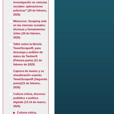
investigación en ciencias
sociales: aplicaciones
prácticas" (20 de febrero,
2025)
Minicurso: Scraping web
en las ciencias sociales:
técnicas y herramientas
útiles (20 de febrero,
2025)
Taller sobre la librería
TweetScraperR, para
descarga y análisis de
datos de Twitter/X
(Primera parte) (21 de
febrero de 2025)
Captura de tweets y su
visualización usando
TweetScraperR (Segunda
parte)(21 de febrero,
2025)
Cultura critica, discorso
pubblico e politica
digitale (13-14 de marzo,
2025)
Cultura critica,