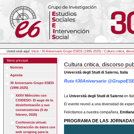
Cambiar
a
contenido.
|
Saltar
a
navegación
Herramientas
Personales
Usted está aquí:
Inicio
/
30 Aniversario Grupo ESEIS (1995-2025)
/
Cultura critica, disc
Menú principal
Cultura critica, discorso pu
Noticias
Università degli Studi di Salerno, Italia
Agenda
Ruta #30Aniversario @GrupoES
30 Aniversario Grupo ESEIS
(1995-2025)
XXXV Miércoles con
La
Università degli Studi di Salerno
en Ita
COIDESO: El auge de la
El evento reunió a una diversidad de exper
desinformación y sus
consecuencias (5 de
Felicitamos a nuestra compañera,
Emilian
febrero, 2025)
PROGRAMA DE LAS JORNADAS I
Conferencia virtual:
"Extracción de datos con
web scraping para la