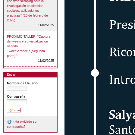
con web scraping para la
investigación en ciencias
sociales: aplicaciones
prácticas” (20 de febrero de
2025)
11/02/2025
PRÓXIMO TALLER: "Captura
de tweets y su visualización
usando
TweetScraperR (Segunda
parte)"
11/02/2025
Entrar
Nombre de Usuario
Contraseña
¿Ha olvidado su
contraseña?