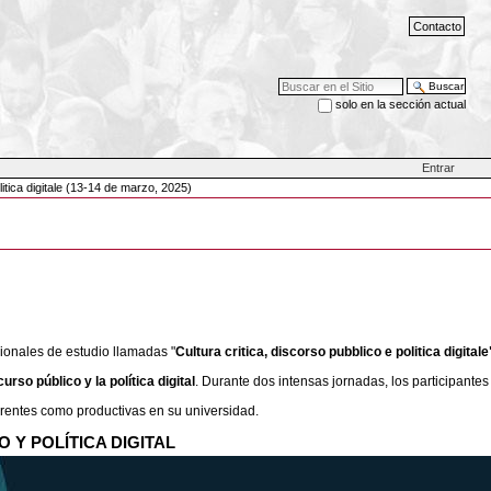
Contacto
Buscar
solo en la sección actual
Búsqueda Avanzada…
Entrar
litica digitale (13-14 de marzo, 2025)
ionales de estudio llamadas "
Cultura critica, discorso pubblico e politica digital
curso público y la política digital
. Durante dos intensas jornadas, los participante
erentes como productivas en su universidad.
Y POLÍTICA DIGITAL