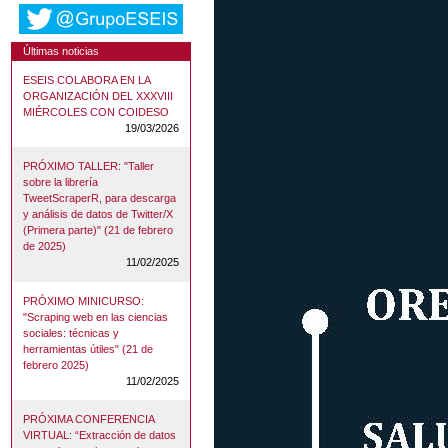
Últimas noticias
ESEIS COLABORA EN LA
ORGANIZACIÓN DEL XXXVIII
MIÉRCOLES CON COIDESO
19/03/2026
PRÓXIMO TALLER: "Taller
sobre la librería
TweetScraperR, para descarga
y análisis de datos de Twitter/X
(Primera parte)" (21 de febrero
de 2025)
11/02/2025
PRÓXIMO MINICURSO:
"Scraping web en las ciencias
sociales: técnicas y
herramientas útiles" (21 de
febrero 2025)
11/02/2025
PRÓXIMA CONFERENCIA
VIRTUAL: “Extracción de datos