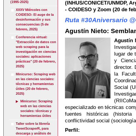
(INHUS/CONICET/UNMDP, Arge
(1995-2025)
- COIDESO y Zoom (20 de feb
XXXV Miércoles con
COIDESO: El auge de la
Ruta #30Aniversario 
desinformación y sus
consecuencias (5 de
Agustín Nieto: Sembla
febrero, 2025)
Conferencia virtual:
Agustín 
"Extracción de datos con
Investig
web scraping para la
investigación en ciencias
lugar de 
sociales: aplicaciones
y Cienci
prácticas" (20 de febrero,
director.
2025)
la Facu
Minicurso: Scraping web
en las ciencias sociales:
Coordinad
técnicas y herramientas
Social (
útiles (20 de febrero,
Investi
2025)
(RIICoM
Minicurso: Scraping
web en las ciencias
especializado en técnicas com
sociales: técnicas y
fuentes históricas (histori
herramientas útiles
conflictividad social (sociologí
Taller sobre la librería
TweetScraperR, para
Perfil:
descarga y análisis de