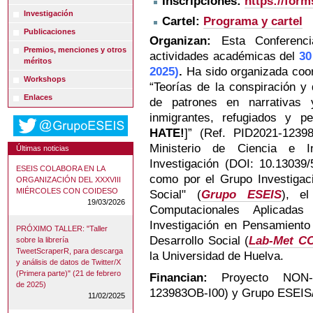
Inscripciones:
https://for
Investigación
Cartel:
Programa y cartel
Publicaciones
Organizan:
Esta Conferenci
Premios, menciones y otros
actividades académicas del
30
méritos
2025)
.
Ha sido organizada
coor
Workshops
“Teorías de la conspiración y
Enlaces
de patrones en narrativas
inmigrantes, refugiados y 
HATE!
]” (Ref. PID2021-1239
Ministerio de Ciencia e I
Últimas noticias
Investigación (DOI: 10.1303
ESEIS COLABORA EN LA
como por el Grupo Investigaci
ORGANIZACIÓN DEL XXXVIII
MIÉRCOLES CON COIDESO
Social" (
Grupo ESEIS
),
el
19/03/2026
Computacionales Aplicadas
Investigación en Pensamiento
PRÓXIMO TALLER: "Taller
Desarrollo Social (
Lab-Met C
sobre la librería
TweetScraperR, para descarga
la Universidad de Huelva.
y análisis de datos de Twitter/X
(Primera parte)" (21 de febrero
Financian:
Proyecto NON-
de 2025)
123983OB-I00) y
Grupo ESEIS
11/02/2025