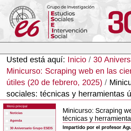
Cambiar
a
contenido.
|
Saltar
a
navegación
Herramientas
Personales
Usted está aquí:
Inicio
/
30 Aniver
Minicurso: Scraping web en las cie
útiles (20 de febrero, 2025)
/
Minic
sociales: técnicas y herramientas ú
Menú principal
Minicurso: Scraping we
Noticias
técnicas y herramienta
Agenda
Impartido por el profesor Agu
30 Aniversario Grupo ESEIS