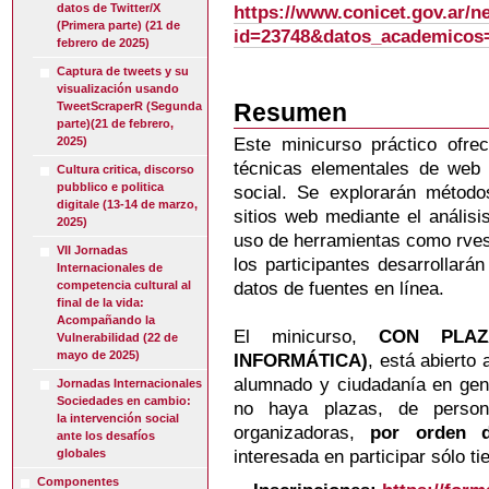
datos de Twitter/X
https://www.conicet.gov.ar/n
(Primera parte) (21 de
id=23748&datos_academicos
febrero de 2025)
Captura de tweets y su
visualización usando
Resumen
TweetScraperR (Segunda
parte)(21 de febrero,
2025)
Este minicurso práctico ofre
técnicas elementales de web s
Cultura critica, discorso
pubblico e politica
social. Se explorarán métodos
digitale (13-14 de marzo,
sitios web mediante el anális
2025)
uso de herramientas como rvest
VII Jornadas
los participantes desarrollará
Internacionales de
competencia cultural al
datos de fuentes en línea.
final de la vida:
Acompañando la
El minicurso,
CON PLAZ
Vulnerabilidad (22 de
mayo de 2025)
INFORMÁTICA)
, está abierto 
alumnado y ciudadanía en gene
Jornadas Internacionales
Sociedades en cambio:
no haya plazas, de person
la intervención social
organizadoras,
por orden d
ante los desafíos
globales
interesada en participar sólo ti
Componentes