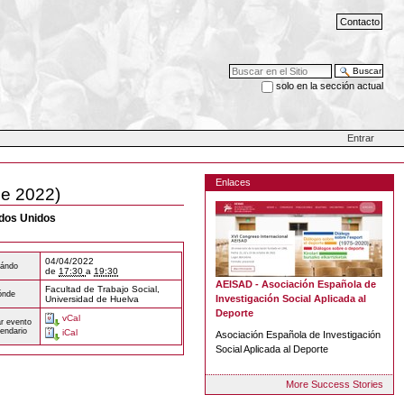
Contacto
Buscar
solo en la sección actual
Búsqueda Avanzada…
Entrar
Enlaces
e 2022)
ados Unidos
04/04/2022
ándo
de
17:30
a
19:30
AEISAD - Asociación Española de
Facultad de Trabajo Social,
ónde
Investigación Social Aplicada al
Universidad de Huelva
Deporte
vCal
r evento
lendario
iCal
Asociación Española de Investigación
Social Aplicada al Deporte
More Success Stories