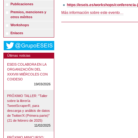
Publicaciones
https://eseis.es/workshops/conferencia-
Premios, menciones y
Más información sobre este evento…
otros méritos
Workshops
Enlaces
Últimas noticias
ESEIS COLABORA EN LA
ORGANIZACIÓN DEL
XXXVIII MIÉRCOLES CON
COIDESO
19/03/2026
PRÓXIMO TALLER: "Taller
sobre la librería
TweetScraperR, para
descarga y análisis de datos
de Twitter/X (Primera parte)"
(21 de febrero de 2025)
11/02/2025
PRÓXIMO MINICURSO: