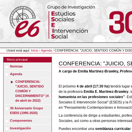
Cambiar
a
contenido.
|
Saltar
a
navegación
Herramientas
Personales
Usted está aquí:
Inicio
/
Agenda
/
CONFERENCIA: "JUICIO, SENTIDO COMÚN Y DISCER
Menú principal
CONFERENCIA: "JUICIO, SE
Noticias
A cargo de Emilia Martinez-Brawley, Profeso
Agenda
CONFERENCIA:
El próximo
4 de abril (17:30 hs)
tendrá lugar 
"JUICIO, SENTIDO
COMÚN Y
de la profesora
Emilia E. Martinez-Brawley
, 
DISCERNIMIENTO" (4
humanista en las profesiones sociales"
. Es
de abril de 2022)
Sociales E Intervención Social" (ESEIS) y la 
en "Pensamiento Contemporáneo e Innovación
30 Aniversario Grupo
ESEIS (1995-2025)
La conferencia de dirige a estudiantes, profes
Componentes
Sociales, así como a otras personas interesada
Investigación
Puedes encontrar una
semblanza curricular