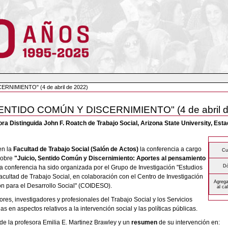
NIMIENTO" (4 de abril de 2022)
NTIDO COMÚN Y DISCERNIMIENTO" (4 de abril d
ra Distinguida John F. Roatch de Trabajo Social, Arizona State University, Est
en la
Facultad de Trabajo Social (Salón de Actos)
la conferencia a cargo
Cu
sobre
"Juicio, Sentido Común y Discernimiento: Aportes al pensamiento
D
ta conferencia ha sido organizada por el Grupo de Investigación "Estudios
Facultad de Trabajo Social, en colaboración con el Centro de Investigación
Agrega
 para el Desarrollo Social" (COIDESO).
al ca
ores, investigadores y profesionales del Trabajo Social y los Servicios
s en aspectos relativos a la intervención social y las políticas públicas.
de la profesora Emilia E. Martinez Brawley y un
resumen
de su intervención en: