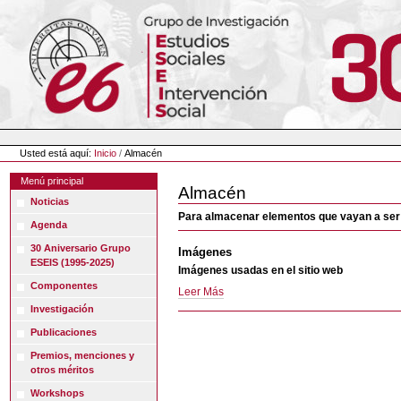
Cambiar
a
contenido.
|
Saltar
a
navegación
Herramientas
Personales
Usted está aquí:
Inicio
/
Almacén
Menú principal
Almacén
Noticias
Para almacenar elementos que vayan a ser us
Agenda
30 Aniversario Grupo
Imágenes
ESEIS (1995-2025)
Imágenes usadas en el sitio web
Componentes
Imágenes
Leer Más
-
Investigación
Publicaciones
Premios, menciones y
otros méritos
Workshops