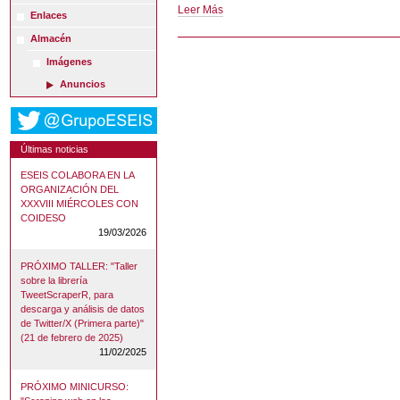
Twitter
Leer Más
Enlaces
ESEIS
Almacén
-
Imágenes
Anuncios
Últimas noticias
ESEIS COLABORA EN LA
ORGANIZACIÓN DEL
XXXVIII MIÉRCOLES CON
COIDESO
19/03/2026
PRÓXIMO TALLER: "Taller
sobre la librería
TweetScraperR, para
descarga y análisis de datos
de Twitter/X (Primera parte)"
(21 de febrero de 2025)
11/02/2025
PRÓXIMO MINICURSO: