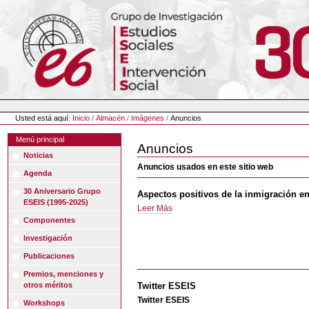
Cambiar
a
contenido.
|
Saltar
a
navegación
Herramientas
Personales
Usted está aquí:
Inicio
/
Almacén
/
Imágenes
/
Anuncios
Menú principal
Anuncios
Noticias
Anuncios usados en este sitio web
Agenda
30 Aniversario Grupo
Aspectos positivos de la inmigración e
ESEIS (1995-2025)
Aspectos
Leer Más
positivos
Componentes
de
Investigación
la
Publicaciones
inmigración
en
Premios, menciones y
Andalucía
otros méritos
Twitter ESEIS
-
Twitter ESEIS
Workshops