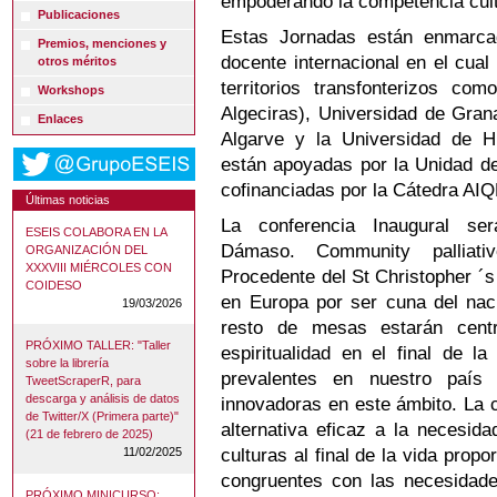
empoderando la competencia cultu
Publicaciones
Estas Jornadas están enmarca
Premios, menciones y
docente internacional en el cual
otros méritos
territorios transfonterizos c
Workshops
Algeciras), Universidad de Gran
Enlaces
Algarve y la Universidad de H
están apoyadas por la Unidad de
cofinanciadas por la Cátedra AIQ
Últimas noticias
La conferencia Inaugural se
ESEIS COLABORA EN LA
Dámaso. Community palliativ
ORGANIZACIÓN DEL
XXXVIII MIÉRCOLES CON
Procedente del St Christopher ´
COIDESO
en Europa por ser cuna del naci
19/03/2026
resto de mesas estarán cent
PRÓXIMO TALLER: "Taller
espiritualidad en el final de l
sobre la librería
prevalentes en nuestro paí
TweetScraperR, para
descarga y análisis de datos
innovadoras en este ámbito. La 
de Twitter/X (Primera parte)"
alternativa eficaz a la necesid
(21 de febrero de 2025)
culturas al final de la vida pro
11/02/2025
congruentes con las necesidade
PRÓXIMO MINICURSO: