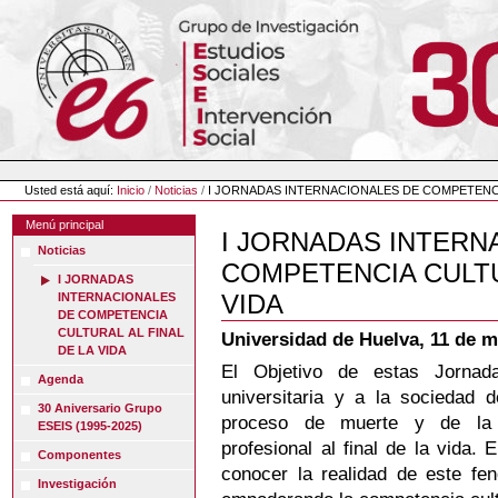
Cambiar
a
contenido.
|
Saltar
a
navegación
Herramientas
Personales
Usted está aquí:
Inicio
/
Noticias
/
I JORNADAS INTERNACIONALES DE COMPETENCIA
Menú principal
I JORNADAS INTERN
Noticias
COMPETENCIA CULTU
I JORNADAS
VIDA
INTERNACIONALES
DE COMPETENCIA
CULTURAL AL FINAL
Universidad de Huelva, 11 de 
DE LA VIDA
El Objetivo de estas Jornad
Agenda
universitaria y a la sociedad 
30 Aniversario Grupo
proceso de muerte y de la
ESEIS (1995-2025)
profesional al final de la vida
Componentes
conocer la realidad de este fen
Investigación