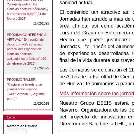
sanidad actual.
"Scraping web en las
ciencias sociales: técnicas y
El contenido tan atractivo así
herramientas útiles" (21 de
Jornadas han atraído a más de u
febrero 2025)
11/02/2025
área clínica, así como acadé
curso del Grado en Enfermería d
PRÓXIMA CONFERENCIA
Hecho que puede justificarse
VIRTUAL: “Extracción de
datos con web scraping
Jornadas, "el rincón del alumna
para la investigación en
de experiencias desarrolladas r
ciencias sociales:
aplicaciones prácticas” (20
final de la vida durante sus tray
de febrero de 2025)
11/02/2025
Las Jornadas se celebrarán el 11
de Actos de la Facultad de Cienc
PRÓXIMO TALLER:
de Huelva. Te animamos a partici
"Captura de tweets y su
visualización usando
Más información sobre las jornad
TweetScraperR (Segunda
parte)"
Nuestro Grupo ESEIS estará p
11/02/2025
Navarro, Organizadora de las Jo
del proyecto de innovación e
Entrar
Directora de Salud de la UHU, que
Nombre de Usuario