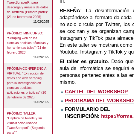
III.
TweetScraperR, para
descarga y análisis de datos
RESEÑA:
La desinformación ci
de Twitter/X (Primera parte)"
adaptándose al formato da cada 
(21 de febrero de 2025)
11/02/2025
no solo circula por Twitter, lo
se cocinan y se organizan camp
PRÓXIMO MINICURSO:
Instagram y TikTok para almacen
"Scraping web en las
ciencias sociales: técnicas y
En este taller se mostrará como
herramientas útiles" (21 de
Youtube, Instagram y TikTok y qu
febrero 2025)
11/02/2025
El taller es gratuito.
Dado que
aula de informática se seguirá e
PRÓXIMA CONFERENCIA
VIRTUAL: “Extracción de
personas pertenecientes a las en
datos con web scraping
mismo.
para la investigación en
ciencias sociales:
CARTEL DEL WORKSHOP
aplicaciones prácticas” (20
de febrero de 2025)
PROGRAMA DEL WORKSHOP
11/02/2025
FORMULARIO DEL
PRÓXIMO TALLER:
INSCRIPCIÓN:
https://form
"Captura de tweets y su
visualización usando
TweetScraperR (Segunda
parte)"