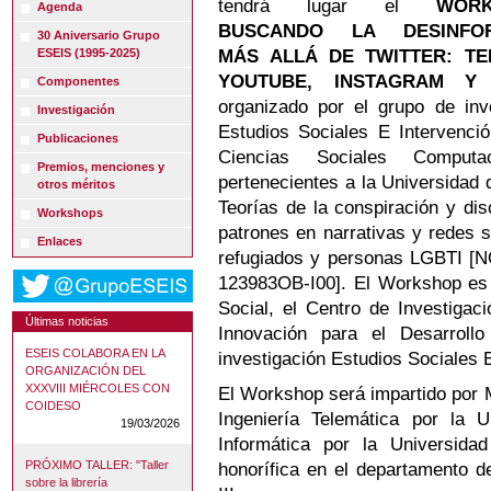
tendrá lugar el
WORK
Agenda
BUSCANDO LA DESINFOR
30 Aniversario Grupo
ESEIS (1995-2025)
MÁS ALLÁ DE TWITTER: TE
YOUTUBE, INSTAGRAM Y 
Componentes
organizado por el grupo de inv
Investigación
Estudios Sociales E Intervenció
Publicaciones
Ciencias Sociales Computa
Premios, menciones y
pertenecientes a la Universidad 
otros méritos
Teorías de la conspiración y di
Workshops
patrones en narrativas y redes 
Enlaces
refugiados y personas LGBTI 
123983OB-I00]. El Workshop es f
Social, el Centro de Investiga
Últimas noticias
Innovación para el Desarrol
ESEIS COLABORA EN LA
investigación Estudios Sociales 
ORGANIZACIÓN DEL
XXXVIII MIÉRCOLES CON
El Workshop será impartido por 
COIDESO
Ingeniería Telemática por la U
19/03/2026
Informática por la Universida
PRÓXIMO TALLER: "Taller
honorífica en el departamento d
sobre la librería