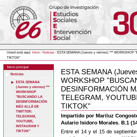
Cambiar
a
contenido.
|
Saltar
a
navegación
Herramientas
Personales
Usted está aquí:
Inicio
/
Noticias
/
ESTA SEMANA (Jueves y viernes) *** WORKSH
TIKTOK"
Menú principal
ESTA SEMANA (Jueves y
Noticias
WORKSHOP "BUSCA
ESTA SEMANA
DESINFORMACIÓN MÁ
(Jueves y viernes) ***
WORKSHOP
TELEGRAM, YOUTUB
"BUSCANDO LA
DESINFORMACIÓN
TIKTOK"
MÁS ALLÁ DE
TWITTER:
Impartido por Mariluz Congosto
TELEGRAM,
YOUTUBE,
Aulario Isidoro Morales. B.1 (1
INSTAGRAM Y
Entre el 14 y el 15 de septiemb
TIKTOK"