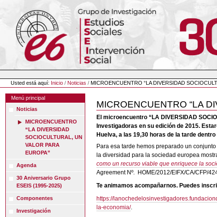
Cambiar
a
contenido.
|
Saltar
a
navegación
Herramientas
Personales
Usted está aquí:
Inicio
/
Noticias
/
MICROENCUENTRO “LA DIVERSIDAD SOCIOCULT
Menú principal
MICROENCUENTRO “LA DI
Noticias
El microencuentro “LA DIVERSIDAD SOCIOC
MICROENCUENTRO
Investigadoras en su edición de 2015. Estar
“LA DIVERSIDAD
Huelva, a las 19,30 horas de la tarde dentr
SOCIOCULTURAL, UN
VALOR PARA
Para esa tarde hemos preparado un conjunto de
EUROPA”
la diversidad para la sociedad europea most
como un recurso viable que enriquece la soc
Agenda
Agreement Nº. HOME/2012/EIFX/CA/CFP/424
30 Aniversario Grupo
Te animamos acompañarnos. Puedes inscrib
ESEIS (1995-2025)
Componentes
https://lanochedelosinvestigadores.fundacion
la-economia/
.
Investigación