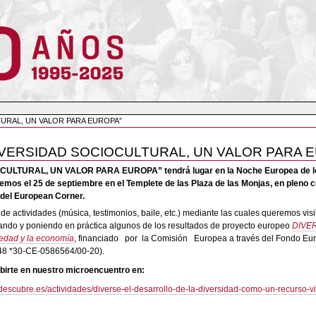
URAL, UN VALOR PARA EUROPA”
VERSIDAD SOCIOCULTURAL, UN VALOR PARA 
ULTURAL, UN VALOR PARA EUROPA” tendrá lugar en la Noche Europea de los
emos el 25 de septiembre en el Templete de las Plaza de las Monjas, en pleno c
o del European Corner.
 actividades (música, testimonios, baile, etc.) mediante las cuales queremos visib
rando y poniendo en práctica algunos de los resultados de proyecto europeo
DIVERS
iedad y la economía
, financiado por la Comisión Europea a través del Fondo Euro
8 *30-CE-0586564/00-20).
irte en nuestro microencuentro en:
descubre.es/actividades/diverse-el-desarrollo-de-la-diversidad-como-un-recurso-v