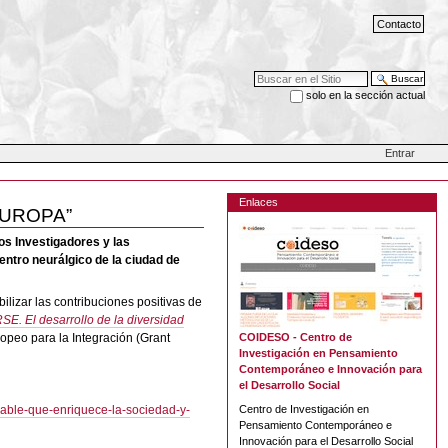
Contacto
Buscar
solo en la sección actual
Búsqueda Avanzada…
Entrar
Enlaces
EUROPA”
 Investigadores y las
entro neurálgico de la ciudad de
ilizar las contribuciones positivas de
E. El desarrollo de la diversidad
peo para la Integración (Grant
COIDESO - Centro de
Investigación en Pensamiento
Contemporáneo e Innovación para
el Desarrollo Social
iable-que-enriquece-la-sociedad-y-
Centro de Investigación en
Pensamiento Contemporáneo e
Innovación para el Desarrollo Social