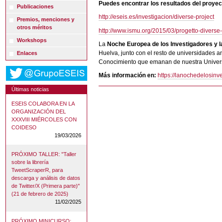
Puedes encontrar los resultados del proyec
Publicaciones
http://eseis.es/investigacion/diverse-project
Premios, menciones y
otros méritos
http://www.ismu.org/2015/03/progetto-diverse-
Workshops
La
Noche Europea de los Investigadores y l
Huelva, junto con el resto de universidades 
Enlaces
Conocimiento que emanan de nuestra Universid
Más información en:
https://lanochedelosin
Últimas noticias
ESEIS COLABORA EN LA
ORGANIZACIÓN DEL
XXXVIII MIÉRCOLES CON
COIDESO
19/03/2026
PRÓXIMO TALLER: "Taller
sobre la librería
TweetScraperR, para
descarga y análisis de datos
de Twitter/X (Primera parte)"
(21 de febrero de 2025)
11/02/2025
PRÓXIMO MINICURSO: