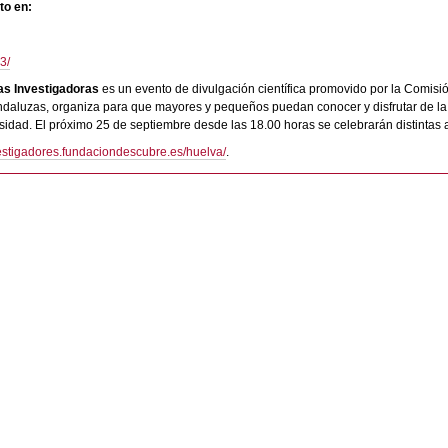
to en:
3/
as Investigadoras
es un evento de divulgación científica promovido por la Comis
andaluzas, organiza para que mayores y pequeños puedan conocer y disfrutar de la 
ad. El próximo 25 de septiembre desde las 18.00 horas se celebrarán distintas a
vestigadores.fundaciondescubre.es/huelva/
.