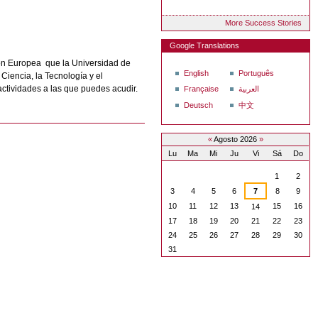
More Success Stories
Google Translations
ión Europea que la Universidad de
English
Português
Ciencia, la Tecnología y el
ctividades a las que puedes acudir.
Française
العربية
Deutsch
中文
«
Agosto 2026
»
Lu
Ma
Mi
Ju
Vi
Sá
Do
Agosto
1
2
3
4
5
6
7
8
9
10
11
12
13
15
16
14
17
18
19
20
21
22
23
24
25
26
27
28
29
30
31