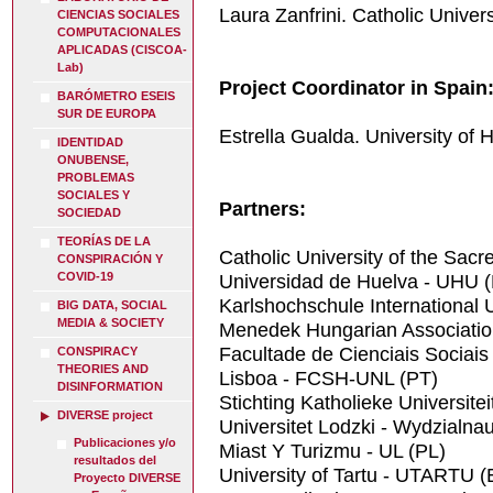
Laura Zanfrini. Catholic Univers
CIENCIAS SOCIALES
COMPUTACIONALES
APLICADAS (CISCOA-
Lab)
Project Coordinator in Spain
BARÓMETRO ESEIS
SUR DE EUROPA
Estrella Gualda. University of 
IDENTIDAD
ONUBENSE,
PROBLEMAS
SOCIALES Y
Partners:
SOCIEDAD
TEORÍAS DE LA
Catholic University of the Sacre
CONSPIRACIÓN Y
COVID-19
Universidad de Huelva - UHU 
Karlshochschule International U
BIG DATA, SOCIAL
MEDIA & SOCIETY
Menedek Hungarian Associatio
Facultade de Cienciais Sociai
CONSPIRACY
THEORIES AND
Lisboa - FCSH-UNL (PT)
DISINFORMATION
Stichting Katholieke Universite
DIVERSE project
Universitet Lodzki - Wydzialnau
Publicaciones y/o
Miast Y Turizmu - UL (PL)
resultados del
University of Tartu - UTARTU (
Proyecto DIVERSE