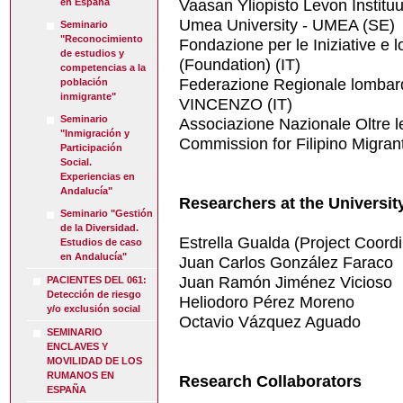
Vaasan Yliopisto Levon Instituu
en España
Umea University - UMEA (SE)
Seminario
"Reconocimiento
Fondazione per le Iniziative e l
de estudios y
(Foundation) (IT)
competencias a la
Federazione Regionale lombar
población
inmigrante"
VINCENZO (IT)
Seminario
Associazione Nazionale Oltre l
"Inmigración y
Commission for Filipino Migra
Participación
Social.
Experiencias en
Andalucía"
Researchers at the Universit
Seminario "Gestión
de la Diversidad.
Estrella Gualda (Project Coordi
Estudios de caso
en Andalucía"
Juan Carlos González Faraco
Juan Ramón Jiménez Vicioso
PACIENTES DEL 061:
Detección de riesgo
Heliodoro Pérez Moreno
y/o exclusión social
Octavio Vázquez Aguado
SEMINARIO
ENCLAVES Y
MOVILIDAD DE LOS
RUMANOS EN
Research Collaborators
ESPAÑA