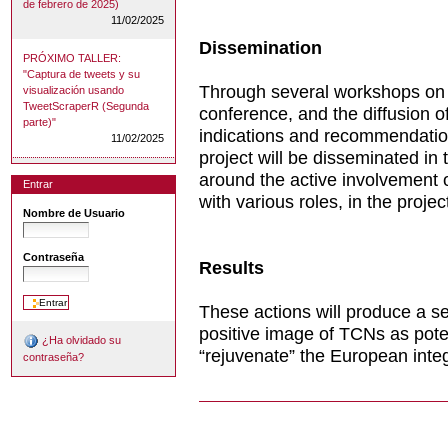
de febrero de 2025)
11/02/2025
Dissemination
PRÓXIMO TALLER:
"Captura de tweets y su
Through several workshops on a 
visualización usando
TweetScraperR (Segunda
conference, and the diffusion of 
parte)"
indications and recommendation
11/02/2025
project will be disseminated in
around the active involvement o
Entrar
with various roles, in the project
Nombre de Usuario
Contraseña
Results
These actions will produce a se
positive image of TCNs as pote
¿Ha olvidado su
“rejuvenate” the European inte
contraseña?