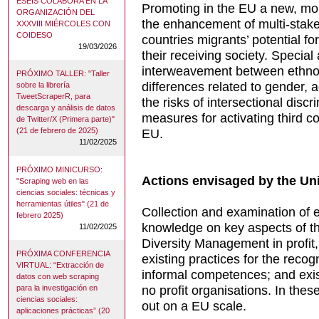
ESEIS COLABORA EN LA
Promoting in the EU a new, mor
ORGANIZACIÓN DEL
the enhancement of multi-stake 
XXXVIII MIÉRCOLES CON
COIDESO
countries migrants’ potential f
19/03/2026
their receiving society. Special 
interweavement between ethno-n
PRÓXIMO TALLER: "Taller
differences related to gender, a
sobre la librería
TweetScraperR, para
the risks of intersectional disc
descarga y análisis de datos
measures for activating third co
de Twitter/X (Primera parte)"
EU.
(21 de febrero de 2025)
11/02/2025
PRÓXIMO MINICURSO:
Actions envisaged by the Uni
"Scraping web en las
ciencias sociales: técnicas y
herramientas útiles" (21 de
Collection and examination of e
febrero 2025)
knowledge on key aspects of th
11/02/2025
Diversity Management in profit,
PRÓXIMA CONFERENCIA
existing practices for the recog
VIRTUAL: “Extracción de
informal competences; and exis
datos con web scraping
no profit organisations. In thes
para la investigación en
ciencias sociales:
out on a EU scale.
aplicaciones prácticas” (20