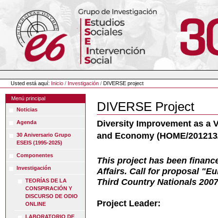
Cambiar
a
contenido.
|
Saltar
a
navegación
Herramientas
Personales
Usted está aquí:
Inicio
/
Investigación
/
DIVERSE project
Menú principal
DIVERSE Project
Noticias
Diversity Improvement as a 
Agenda
and Economy (HOME/201213
30 Aniversario Grupo
ESEIS (1995-2025)
Componentes
This project has been finan
Investigación
Affairs. Call for proposal "E
Third Country Nationals 200
TEORÍAS DE LA
CONSPIRACIÓN Y
DISCURSO DE ODIO
Project Leader:
ONLINE
LABORATORIO DE