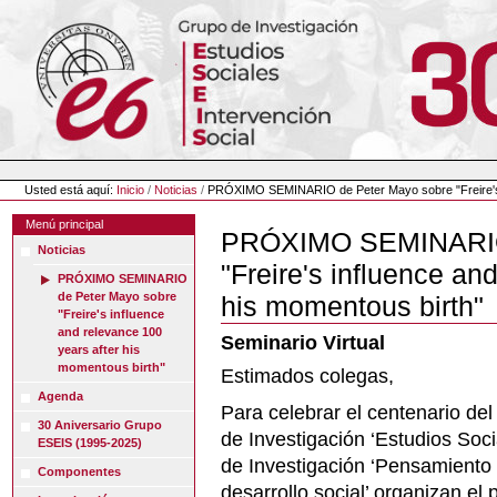
Cambiar
a
contenido.
|
Saltar
a
navegación
Herramientas
Personales
Usted está aquí:
Inicio
/
Noticias
/
PRÓXIMO SEMINARIO de Peter Mayo sobre "Freire's i
Menú principal
PRÓXIMO SEMINARIO 
Noticias
"Freire's influence an
PRÓXIMO SEMINARIO
de Peter Mayo sobre
his momentous birth"
"Freire's influence
and relevance 100
Seminario Virtual
years after his
momentous birth"
Estimados colegas,
Agenda
Para celebrar el centenario del
30 Aniversario Grupo
de Investigación ‘Estudios Soci
ESEIS (1995-2025)
de Investigación ‘Pensamiento
Componentes
desarrollo social’ organizan el 