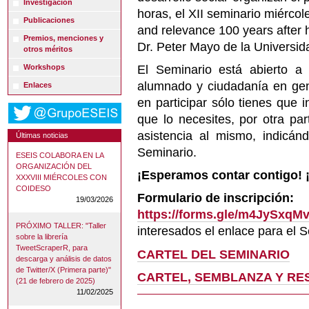
Investigación
horas, el XII seminario miérco
Publicaciones
and relevance 100 years after 
Premios, menciones y
Dr. Peter Mayo de la Universid
otros méritos
Workshops
El Seminario está abierto a l
alumnado y ciudadanía en gene
Enlaces
en participar sólo tienes que i
que lo necesites, por otra par
asistencia al mismo, indicán
Últimas noticias
Seminario.
ESEIS COLABORA EN LA
ORGANIZACIÓN DEL
¡Esperamos contar contigo! ¡
XXXVIII MIÉRCOLES CON
COIDESO
Formulario de inscripción:
19/03/2026
https://forms.gle/m4JySxq
PRÓXIMO TALLER: "Taller
interesados el enlace para el Se
sobre la librería
TweetScraperR, para
CARTEL DEL SEMINARIO
descarga y análisis de datos
de Twitter/X (Primera parte)"
CARTEL, SEMBLANZA Y R
(21 de febrero de 2025)
11/02/2025