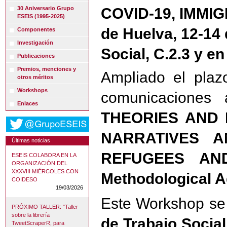
COVID-19, IMMI
30 Aniversario Grupo
ESEIS (1995-2025)
de Huelva, 12-14
Componentes
Investigación
Social, C.2.3 y e
Publicaciones
Premios, menciones y
Ampliado el plaz
otros méritos
Workshops
comunicaciones
Enlaces
THEORIES AND 
NARRATIVES A
Últimas noticias
REFUGEES AND 
ESEIS COLABORA EN LA
ORGANIZACIÓN DEL
XXXVIII MIÉRCOLES CON
Methodological A
COIDESO
19/03/2026
Este Workshop se d
PRÓXIMO TALLER: "Taller
sobre la librería
de Trabajo Social
TweetScraperR, para