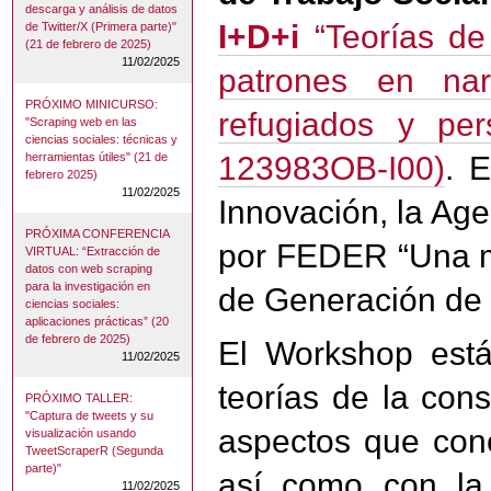
descarga y análisis de datos
I+D+i
“Teorías de
de Twitter/X (Primera parte)"
(21 de febrero de 2025)
11/02/2025
patrones en nar
PRÓXIMO MINICURSO:
refugiados y pe
"Scraping web en las
ciencias sociales: técnicas y
herramientas útiles" (21 de
123983OB-I00)
. 
febrero 2025)
11/02/2025
Innovación, la Ag
PRÓXIMA CONFERENCIA
por FEDER “Una ma
VIRTUAL: “Extracción de
datos con web scraping
para la investigación en
de Generación de
ciencias sociales:
aplicaciones prácticas” (20
de febrero de 2025)
El Workshop está
11/02/2025
teorías de la cons
PRÓXIMO TALLER:
"Captura de tweets y su
aspectos que cone
visualización usando
TweetScraperR (Segunda
parte)"
así como con la 
11/02/2025