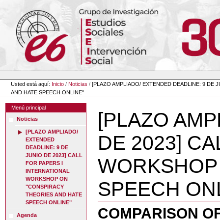
Cambiar
a
contenido.
|
Saltar
a
navegación
Herramientas
Personales
Usted está aquí:
Inicio
/
Noticias
/
[PLAZO AMPLIADO/ EXTENDED DEADLINE: 9 DE 
AND HATE SPEECH ONLINE"
Menú principal
[PLAZO AMP
Noticias
[PLAZO AMPLIADO/
DE 2023] C
EXTENDED
DEADLINE: 9 DE
JUNIO DE 2023] CALL
WORKSHOP 
FOR PAPERS I
INTERNATIONAL
WORKSHOP ON
SPEECH ONL
"CONSPIRACY
THEORIES AND HATE
SPEECH ONLINE"
COMPARISON OF
Agenda