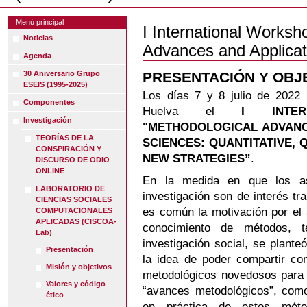
Menú principal
I International Worksh
Noticias
Advances and Applica
Agenda
PRESENTACIÓN Y OBJ
30 Aniversario Grupo
ESEIS (1995-2025)
Los días 7 y 8 julio de 2022 
Componentes
Huelva el
I INTE
Investigación
"METHODOLOGICAL ADVANCE
TEORÍAS DE LA
SCIENCES: QUANTITATIVE, 
CONSPIRACIÓN Y
NEW STRATEGIES”
.
DISCURSO DE ODIO
ONLINE
En la medida en que los as
LABORATORIO DE
investigación son de interés tr
CIENCIAS SOCIALES
es común la motivación por el 
COMPUTACIONALES
APLICADAS (CISCOA-
conocimiento de métodos, t
Lab)
investigación social, se plant
Presentación
la idea de poder compartir co
Misión y objetivos
metodológicos novedosos para 
Valores y código
“avances metodológicos”, como
ético
en práctica de estos méto