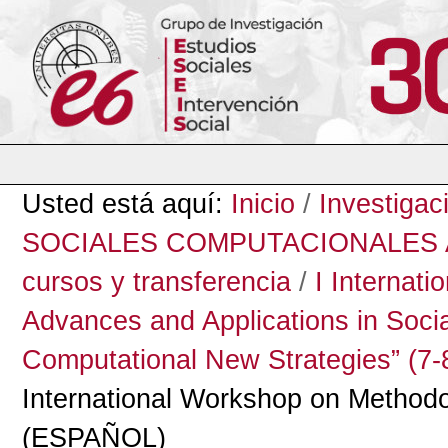
Cambiar
a
contenido.
|
Saltar
a
navegación
Herramientas
Personales
Usted está aquí:
Inicio
/
Investigac
SOCIALES COMPUTACIONALES A
cursos y transferencia
/
I Internat
Advances and Applications in Socia
Computational New Strategies” (7-
International Workshop on Methodo
(ESPAÑOL)