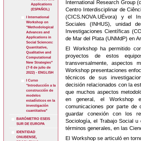
International Research Group (de
Applications
Centro Interdisciplinar de Ciê
(ESPAÑOL)
(CICS.NOVA.UÉvora) y el In
I International
Workshop on
Sociales (INHUS), unidad de
"Methodological
Investigaciones Científicas (
Advances and
Applications in
de Mar del Plata (UNMdP) en A
Social Sciences:
Quantitative,
El Workshop ha permitido con
Qualitative and
proyectos de estos equipo
Computational
transversalmente, aspectos m
New Strategies”
(7-8 de julio de
Workshop presentaciones enfoc
2022) - ENGLISH
técnicos de sus investigaci
I Curso
decisión relacionados con la es
"Introducción a la
construcción de
que muchos aspectos metodológ
modelos
en general, el Workshop e
estadísticos en la
comunicaciones por parte de o
investigación
cuantitativa”
guardar conexión con los re
BARÓMETRO ESEIS
Sociología, el Trabajo Social u
SUR DE EUROPA
términos generales, en las Cie
IDENTIDAD
ONUBENSE,
El Workshop se articuló en torn