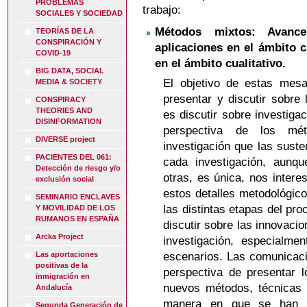
PROBLEMAS
trabajo:
SOCIALES Y SOCIEDAD
Métodos mixtos: Avanc
TEORÍAS DE LA
CONSPIRACIÓN Y
aplicaciones en el ámbito c
COVID-19
en el ámbito cualitativo.
BIG DATA, SOCIAL
El objetivo de estas mes
MEDIA & SOCIETY
presentar y discutir sobre 
CONSPIRACY
THEORIES AND
es discutir sobre investig
DISINFORMATION
perspectiva de los mét
DIVERSE project
investigación que las sust
PACIENTES DEL 061:
cada investigación, aunq
Detección de riesgo y/o
otras, es única, nos inter
exclusión social
estos detalles metodológic
SEMINARIO ENCLAVES
las distintas etapas del pr
Y MOVILIDAD DE LOS
RUMANOS EN ESPAÑA
discutir sobre las innovaci
Arcka Project
investigación, especialme
escenarios. Las comunicaci
Las aportaciones
positivas de la
perspectiva de presentar 
inmigración en
nuevos métodos, técnicas 
Andalucía
manera en que se han pro
Segunda Generación de