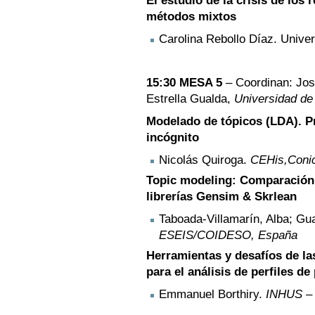
El estudio de la crisis de los 
métodos mixtos
Carolina Rebollo Díaz. Univ
15:30 MESA 5
– Coordinan: Jo
Estrella Gualda,
Universidad d
Modelado de tópicos (LDA). P
incógnito
Nicolás Quiroga.
CEHis,Conic
Topic modeling: Comparación 
librerías Gensim & Skrlean
Taboada-Villamarín, Alba; Gua
ESEIS/COIDESO, España
Herramientas y desafíos de la
para el análisis de perfiles de
Emmanuel Borthiry.
INHUS – 