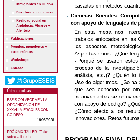
Inmigrantes en Huelva
basadas en métodos cuantita
Directorio de recursos
Ciencias Sociales Computa
Realidad social en
con apoyo de lenguajes de
Andalucía, Algarve y
Alentejo
En esta mesa nos intere
trabajos enfocados en las
Publicaciones
los aspectos metodológic
Premios, menciones y
otros méritos
Aspectos como: ¿Qué leng
Workshops
¿Porqué se usaron estos
proceso de la investigaci
Enlaces
análisis, etc.)? ¿Quién lo 
Uso de algoritmos. ¿Se ha p
que sea conocido por otr
Últimas noticias
inconvenientes se obtuvieron
ESEIS COLABORA EN LA
con apoyo de código? ¿Qué 
ORGANIZACIÓN DEL
XXXVIII MIÉRCOLES CON
¿Cómo afectó a los resulta
COIDESO
innovaciones. Retos futuros
19/03/2026
PRÓXIMO TALLER: "Taller
sobre la librería
PROGRAMA FINAL DEL