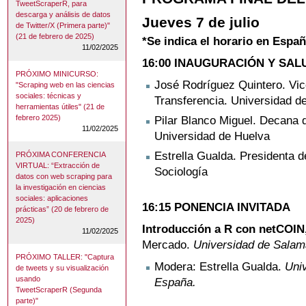
TweetScraperR, para
descarga y análisis de datos
Jueves 7 de julio
de Twitter/X (Primera parte)"
(21 de febrero de 2025)
*Se indica el horario en Espa
11/02/2025
16:00 INAUGURACIÓN Y SAL
PRÓXIMO MINICURSO:
José Rodríguez Quintero. Vic
"Scraping web en las ciencias
sociales: técnicas y
Transferencia. Universidad d
herramientas útiles" (21 de
febrero 2025)
Pilar Blanco Miguel. Decana d
11/02/2025
Universidad de Huelva
Estrella Gualda. Presidenta 
PRÓXIMA CONFERENCIA
VIRTUAL: “Extracción de
Sociología
datos con web scraping para
la investigación en ciencias
sociales: aplicaciones
16:15 PONENCIA INVITADA
prácticas” (20 de febrero de
2025)
Introducción a R con netCOIN
11/02/2025
Mercado.
Universidad de Salam
PRÓXIMO TALLER: "Captura
Modera: Estrella Gualda.
Uni
de tweets y su visualización
usando
España.
TweetScraperR (Segunda
parte)"