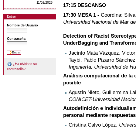
11/02/2025
17:15 DESCANSO
17:30 MESA 1 -
Coordina: Silv
Entrar
Universidad Nacional de Mar del
Nombre de Usuario
Detection of Racist Stereoty
Contraseña
UnderBagging and Transform
Jacinto Mata Vázquez, Victo
Taybi, Pablo Pizarro Sánche
¿Ha olvidado su
Ingeniería, Universidad de H
contraseña?
Análisis computacional de la c
posible
Agustín Nieto, Guillermina La
CONICET-Universidad Naciona
Autodefinición e individualis
personal mediante respuestas 
Cristina Calvo López.
Univer