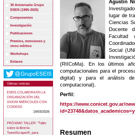
Agustín Ni
30 Aniversario Grupo
Investiga
ESEIS (1995-2025)
lugar de tr
Componentes
Ciencias So
Investigación
Docente d
Publicaciones
Facultad
Premios, menciones y
Coordinado
otros méritos
Social (UN
Workshops
Investig
Enlaces
(RIICoMa). En los últimos añ
computacionales para el procesa
digital) y para el análisis de 
Últimas noticias
computacional).
ESEIS COLABORA EN LA
Perfil:
ORGANIZACIÓN DEL
XXXVIII MIÉRCOLES CON
https://www.conicet.gov.ar/new
COIDESO
id=23748&datos_academicos=y
19/03/2026
PRÓXIMO TALLER: "Taller
sobre la librería
Resumen
TweetScraperR, para