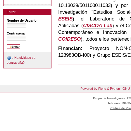
10.13039/501100011033) y po
Investigación "Estudios Socia
Entrar
ESEIS
),
el Laboratorio de C
Nombre de Usuario
Aplicadas (
CISCOA-Lab
) y
el C
Contemporáneo e Innovación p
Contraseña
COIDESO
), todos ellos pertenec
Financian:
Proyecto NON-C
123983OB-I00) y
Grupo ESEIS/E
¿Ha olvidado su
contraseña?
Powered by Plone & Python
|
GNU 
Grupo de Investigación ES
Teléfono: +34 95
Política de Pr