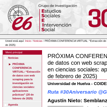
Cambiar
a
contenido.
|
Saltar
a
navegación
Herramientas
Personales
Usted está aquí:
Inicio
/
Noticias
/
PRÓXIMA CONFERENCIA VIRTUAL: “Extracción de datos 
de 2025)
Menú principal
PRÓXIMA CONFERENCI
Noticias
de datos con web scrapi
PRÓXIMA
en ciencias sociales: ap
CONFERENCIA
VIRTUAL: “Extracción
de febrero de 2025)
de datos con web
scraping para la
Universidad de Huelva - COIDE
investigación en
ciencias sociales:
Ruta #30Aniversario @
aplicaciones
prácticas” (20 de
febrero de 2025)
Agustín Nieto: Semblan
Agenda