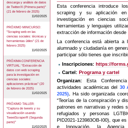
descarga y análisis de datos
Esta conferencia introduce l
de Twitter/X (Primera parte)"
(21 de febrero de 2025)
scraping y su aplicación en
11/02/2025
investigación en ciencias soc
herramientas y lenguajes utiliz
PRÓXIMO MINICURSO:
extracción de información desde 
"Scraping web en las
ciencias sociales: técnicas y
La conferencia está abierta a l
herramientas útiles" (21 de
febrero 2025)
alumnado y ciudadanía en genera
11/02/2025
participar sólo tienes que inscribi
PRÓXIMA CONFERENCIA
Inscripciones:
https://forms
VIRTUAL: “Extracción de
datos con web scraping
Cartel:
Programa y cartel
para la investigación en
ciencias sociales:
Organizan:
Esta Conferencia
aplicaciones prácticas” (20
actividades académicas del
30 
de febrero de 2025)
11/02/2025
2025)
.
Ha sido organizada
coord
“Teorías de la conspiración y d
PRÓXIMO TALLER:
patrones en narrativas y redes 
"Captura de tweets y su
refugiados y personas LGTB
visualización usando
TweetScraperR (Segunda
PID2021-123983OB-I00), que es f
parte)"
e Innovación, la Agencia 
11/02/2025