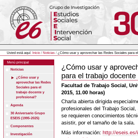
Cambiar
a
contenido.
|
Saltar
a
navegación
Herramientas
Personales
Usted está aquí:
Inicio
/
Noticias
/
¿Cómo usar y aprovechar las Redes Sociales para el 
Menú principal
¿Cómo usar y aprovech
Noticias
para el trabajo docente
¿Cómo usar y
aprovechar las Redes
Facultad de Trabajo Social, Un
Sociales para el
2015, 11.00 horas)
trabajo docente y
profesional?
Charla abierta dirigida especialm
Agenda
profesionales del Trabajo Social,
30 Aniversario Grupo
se requieren conocimientos técni
ESEIS (1995-2025)
asistir, por el tamaño de la sala.
Componentes
Más información:
http://eseis.es
Investigación