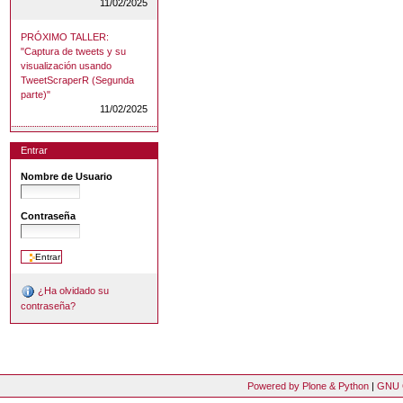
11/02/2025
PRÓXIMO TALLER:
"Captura de tweets y su
visualización usando
TweetScraperR (Segunda
parte)"
11/02/2025
Entrar
Nombre de Usuario
Contraseña
¿Ha olvidado su
contraseña?
Powered by Plone & Python
|
GNU 