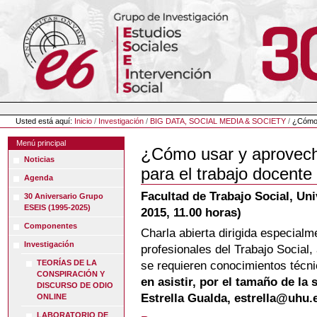
Cambiar
a
contenido.
|
Saltar
a
navegación
Herramientas
Personales
Usted está aquí:
Inicio
/
Investigación
/
BIG DATA, SOCIAL MEDIA & SOCIETY
/
¿Cómo 
Menú principal
¿Cómo usar y aprovech
Noticias
para el trabajo docente
Agenda
Facultad de Trabajo Social, Un
30 Aniversario Grupo
ESEIS (1995-2025)
2015, 11.00 horas)
Componentes
Charla abierta dirigida especialm
Investigación
profesionales del Trabajo Social,
TEORÍAS DE LA
se requieren conocimientos técn
CONSPIRACIÓN Y
en asistir, por el tamaño de la 
DISCURSO DE ODIO
Estrella Gualda, estrella@uhu.
ONLINE
LABORATORIO DE