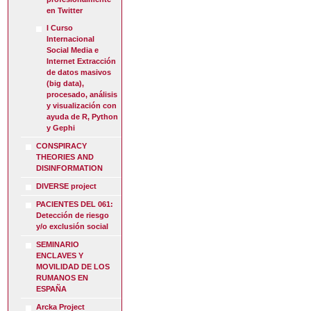
en Twitter
I Curso
Internacional
Social Media e
Internet Extracción
de datos masivos
(big data),
procesado, análisis
y visualización con
ayuda de R, Python
y Gephi
CONSPIRACY
THEORIES AND
DISINFORMATION
DIVERSE project
PACIENTES DEL 061:
Detección de riesgo
y/o exclusión social
SEMINARIO
ENCLAVES Y
MOVILIDAD DE LOS
RUMANOS EN
ESPAÑA
Arcka Project