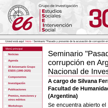
Cambiar
a
contenido.
|
Saltar
a
navegación
Herramientas
Personales
Usted está aquí:
Inicio
/
Seminario "Pasado y presente de la acusación de corrupción en 
Menú principal
Seminario "Pasad
Noticias
corrupción en Arg
Agenda
30 Aniversario Grupo
Nacional de Inves
ESEIS (1995-2025)
Componentes
A cargo de Silvana Fer
Investigación
Facultad de Humanidad
Publicaciones
(Argentina)
Premios, menciones y
otros méritos
Se encuentra abierto el 
Workshops