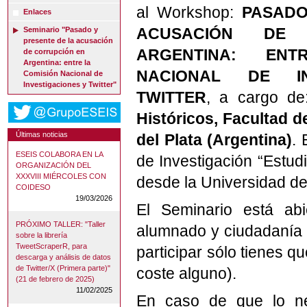
al Workshop:
PASADO
Enlaces
ACUSACIÓN DE
Seminario "Pasado y
presente de la acusación
ARGENTINA: EN
de corrupción en
Argentina: entre la
NACIONAL DE IN
Comisión Nacional de
Investigaciones y Twitter"
TWITTER
, a cargo d
Históricos, Facultad 
Últimas noticias
del Plata (Argentina)
. 
ESEIS COLABORA EN LA
de Investigación “Estud
ORGANIZACIÓN DEL
XXXVIII MIÉRCOLES CON
desde la Universidad de
COIDESO
19/03/2026
El Seminario está abie
PRÓXIMO TALLER: "Taller
alumnado y ciudadanía e
sobre la librería
TweetScraperR, para
participar sólo tienes q
descarga y análisis de datos
de Twitter/X (Primera parte)"
coste alguno).
(21 de febrero de 2025)
11/02/2025
En caso de que lo nec