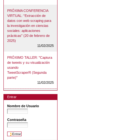
PRÓXIMA CONFERENCIA
VIRTUAL: “Extracción de
datos con web scraping para
la investigación en ciencias
sociales: aplicaciones
prácticas” (20 de febrero de
2025)
11/02/2025
PRÓXIMO TALLER: "Captura
de tweets y su visualización
usando
TweetScraperR (Segunda
parte)"
11/02/2025
Entrar
Nombre de Usuario
Contraseña