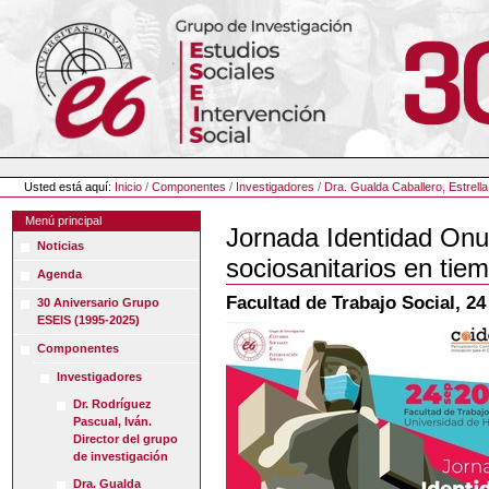
Cambiar
a
contenido.
|
Saltar
a
navegación
Herramientas
Personales
Usted está aquí:
Inicio
/
Componentes
/
Investigadores
/
Dra. Gualda Caballero, Estrella
Menú principal
Jornada Identidad On
Noticias
sociosanitarios en ti
Agenda
Facultad de Trabajo Social, 2
30 Aniversario Grupo
ESEIS (1995-2025)
Componentes
Investigadores
Dr. Rodríguez
Pascual, Iván.
Director del grupo
de investigación
Dra. Gualda