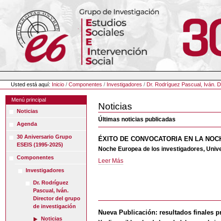
Cambiar
a
contenido.
|
Saltar
a
navegación
Herramientas
Personales
Usted está aquí:
Inicio
/
Componentes
/
Investigadores
/
Dr. Rodríguez Pascual, Iván. Di
Menú principal
Noticias
Noticias
Últimas noticias publicadas
Agenda
30 Aniversario Grupo
ÉXITO DE CONVOCATORIA EN LA NOC
ESEIS (1995-2025)
Noche Europea de los investigadores, Uni
Componentes
ÉXITO
Leer Más
DE
Investigadores
CONVOCATORIA
Dr. Rodríguez
EN
Pascual, Iván.
LA
Director del grupo
NOCHE
de investigación
Nueva Publicación: resultados finales pr
EUROPEA
Noticias