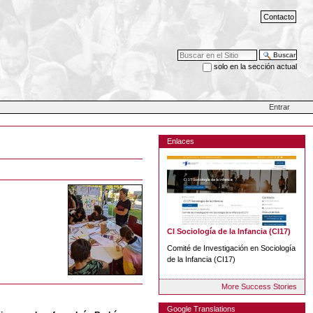
Contacto
Buscar
solo en la sección actual
Búsqueda Avanzada…
Entrar
Enlaces
CI Sociología de la Infancia (CI17)
Comité de Investigación en Sociología
de la Infancia (CI17)
More Success Stories
Google Translations