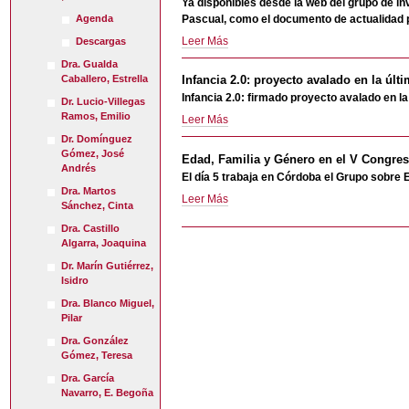
DE
Ya disponibles desde la web del grupo de inve
L@S
Pascual, como el documento de actualidad 
Agenda
INVESTIGADOR@S
Nueva
Leer Más
Descargas
EL
Publicación:
Dra. Gualda
30-
resultados
Infancia 2.0: proyecto avalado en la úl
Caballero, Estrella
S
finales
Infancia 2.0: firmado proyecto avalado en l
-
Dr. Lucio-Villegas
proyecto
Ramos, Emilio
Infancia
Leer Más
Infancia
2.0:
2.0
Dr. Domínguez
proyecto
Gómez, José
-
Edad, Familia y Género en el V Congre
avalado
Andrés
El día 5 trabaja en Córdoba el Grupo sobre 
en
Dra. Martos
Edad,
Leer Más
la
Sánchez, Cinta
Familia
última
Dra. Castillo
y
convocatoria
Acciones
Algarra, Joaquina
Género
del
de
en
Dr. Marín Gutiérrez,
Centro
Documento
el
Isidro
de
V
Estudios
Dra. Blanco Miguel,
Congreso
Andaluces
Pilar
Andaluz
-
Dra. González
de
Gómez, Teresa
Sociología
-
Dra. García
Navarro, E. Begoña