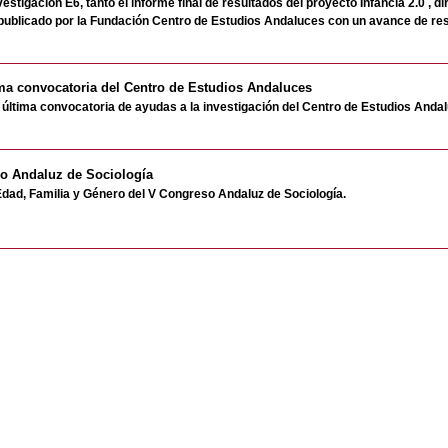
stigación E6, tanto el informe final de resultados del proyecto Infancia 2.0 , di
publicado por la Fundación Centro de Estudios Andaluces con un avance de res
tima convocatoria del Centro de Estudios Andaluces
a última convocatoria de ayudas a la investigación del Centro de Estudios Anda
so Andaluz de Sociología
Edad, Familia y Género del V Congreso Andaluz de Sociología.