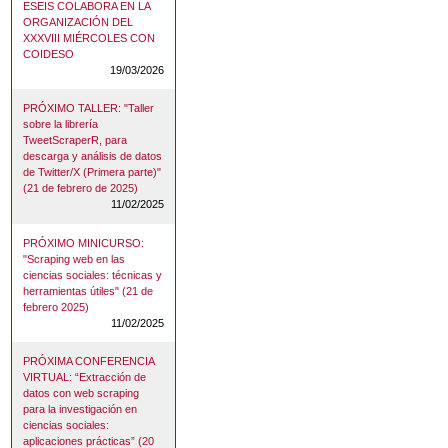
ESEIS COLABORA EN LA
ORGANIZACIÓN DEL
XXXVIII MIÉRCOLES CON
COIDESO
19/03/2026
PRÓXIMO TALLER: "Taller
sobre la librería
TweetScraperR, para
descarga y análisis de datos
de Twitter/X (Primera parte)"
(21 de febrero de 2025)
11/02/2025
PRÓXIMO MINICURSO:
"Scraping web en las
ciencias sociales: técnicas y
herramientas útiles" (21 de
febrero 2025)
11/02/2025
PRÓXIMA CONFERENCIA
VIRTUAL: “Extracción de
datos con web scraping
para la investigación en
ciencias sociales:
aplicaciones prácticas” (20