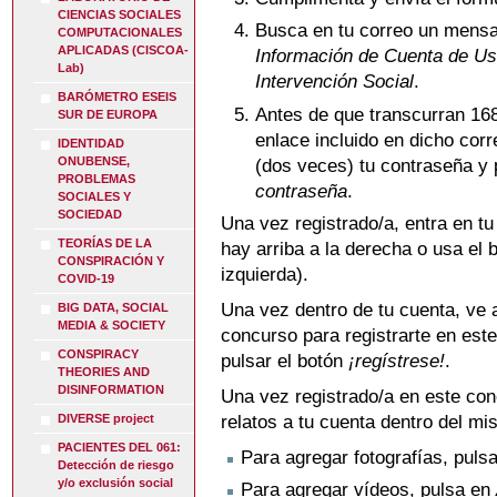
CIENCIAS SOCIALES
Busca en tu correo un mensa
COMPUTACIONALES
APLICADAS (CISCOA-
Información de Cuenta de Us
Lab)
Intervención Social
.
BARÓMETRO ESEIS
Antes de que transcurran 168
SUR DE EUROPA
enlace incluido en dicho corr
IDENTIDAD
ONUBENSE,
(dos veces) tu contraseña y 
PROBLEMAS
contraseña
.
SOCIALES Y
SOCIEDAD
Una vez registrado/a, entra en tu
TEORÍAS DE LA
hay arriba a la derecha o usa el
CONSPIRACIÓN Y
izquierda).
COVID-19
Una vez dentro de tu cuenta, ve 
BIG DATA, SOCIAL
MEDIA & SOCIETY
concurso para registrarte en est
CONSPIRACY
pulsar el botón
¡regístrese!
.
THEORIES AND
DISINFORMATION
Una vez registrado/a en este con
relatos a tu cuenta dentro del mi
DIVERSE project
PACIENTES DEL 061:
Para agregar fotografías, puls
Detección de riesgo
y/o exclusión social
Para agregar vídeos, pulsa en