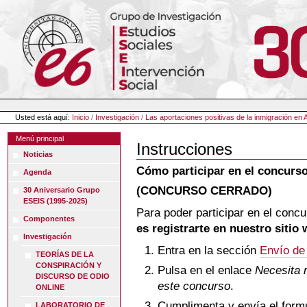
Cambiar
a
contenido.
|
Saltar
a
navegación
Herramientas
Personales
Usted está aquí:
Inicio
/
Investigación
/
Las aportaciones positivas de la inmigración en 
Menú principal
Instrucciones
Noticias
Cómo participar en el concurso
Agenda
(CONCURSO CERRADO)
30 Aniversario Grupo
ESEIS (1995-2025)
Para poder participar en el conc
Componentes
es registrarte en nuestro siti
Investigación
Entra en la sección
Envío de
TEORÍAS DE LA
CONSPIRACIÓN Y
Pulsa en el enlace
Necesita r
DISCURSO DE ODIO
este concurso
.
ONLINE
Cumplimenta y envía el formul
LABORATORIO DE