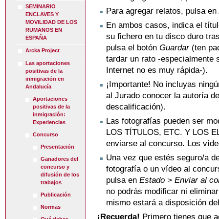
SEMINARIO
Para agregar relatos, pulsa e
ENCLAVES Y
MOVILIDAD DE LOS
En ambos casos, indica el títul
RUMANOS EN
su fichero en tu disco duro tra
ESPAÑA
pulsa el botón
Guardar
(ten pac
Arcka Project
tardar un rato -especialmente s
Las aportaciones
Internet no es muy rápida-).
positivas de la
inmigración en
¡Importante! No incluyas ningú
Andalucía
al Jurado conocer la autoría d
Aportaciones
descalificación).
positivas de la
inmigración:
Las fotografías pueden ser 
Experiencias
LOS TÍTULOS, ETC. Y LOS E
Concurso
enviarse al concurso. Los víde
Presentación
Una vez que estés seguro/a de
Ganadores del
concurso y
fotografía o un vídeo al concur
difusión de los
pulsa en
Estado > Enviar al c
trabajos
no podrás modificar ni eliminar
Publicación
mismo estará a disposición del
Normas
¡Recuerda!
Primero tienes que ag