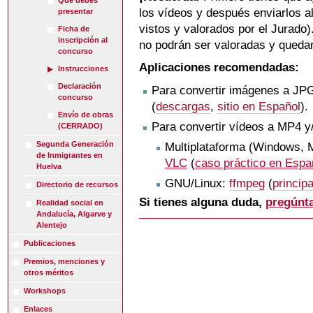
Qué debes
los vídeos y después enviarlos a
presentar
vistos y valorados por el Jurado)
Ficha de
inscripción al
no podrán ser valoradas y queda
concurso
Aplicaciones recomendadas:
Instrucciones
Declaración
Para convertir imágenes a JP
concurso
(
descargas
,
sitio en Español
).
Envío de obras
Para convertir vídeos a MP4 y/
(CERRADO)
Segunda Generación
Multiplataforma (Windows, M
de Inmigrantes en
VLC
(
caso práctico en Espa
Huelva
GNU/Linux:
ffmpeg
(
princip
Directorio de recursos
Si tienes alguna duda,
pregúnt
Realidad social en
Andalucía, Algarve y
Alentejo
Publicaciones
Premios, menciones y
otros méritos
Workshops
Enlaces