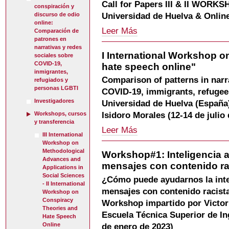
Call for Papers III & II WORK
conspiración y
Universidad de Huelva & Onlin
discurso de odio
online:
III
Leer Más
Comparación de
International
patrones en
Workshop
narrativas y redes
I International Workshop o
sociales sobre
on
COVID-19,
hate speech online"
Methodological
inmigrantes,
Advances
Comparison of patterns in narr
refugiados y
and
personas LGBTI
COVID-19, immigrants, refuge
Applications
Investigadores
Universidad de Huelva (España
in
Social
Isidoro Morales (12-14 de julio
Workshops, cursos
Sciences
y transferencia
I
Leer Más
-
III International
International
II
Workshop on
Workshop
International
Methodological
Workshop#1: Inteligencia art
on
Workshop
Advances and
mensajes con contenido rac
"Conspiracy
on
Applications in
theories
Social Sciences
Conspiracy
¿Cómo puede ayudarnos la inteli
and
- II International
Theories
mensajes con contenido racista
Workshop on
hate
and
Conspiracy
Workshop impartido por Victori
speech
Hate
Theories and
online"
Speech
Escuela Técnica Superior de In
Hate Speech
-
Online
Online
de enero de 2023)