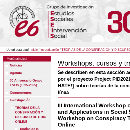
Cambiar
a
contenido.
|
Saltar
a
navegación
Herramientas
Personales
Usted está aquí:
Inicio
/
Investigación
/
TEORÍAS DE LA CONSPIRACIÓN Y DISCURS
Menú principal
Workshops, cursos y tr
Noticias
Se describen en esta sección 
Agenda
por el proyecto Project PID2
30 Aniversario Grupo
HATE!] sobre teorías de la con
ESEIS (1995-2025)
línea
Componentes
Investigación
III International Worksho
TEORÍAS DE LA
and Applications in Social S
CONSPIRACIÓN Y
DISCURSO DE ODIO
Workshop on Conspiracy T
ONLINE
Online
Teorías de la