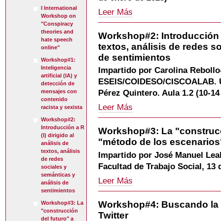
-
I International
Workshop#1:
Leer Más
Workshop on
Inteligencia
"Conspiracy
artificial
theories and
Workshop#2: Introducción a 
(IA)
hate speech
textos, análisis de redes s
y
online"
detección
de sentimientos
Workshop#1:
de
Inteligencia
Impartido por Carolina Rebollo
mensajes
artificial (IA) y
ESEIS/COIDESO/CISCOALAB. Un
con
detección de
contenido
mensajes con
Pérez Quintero. Aula 1.2 (10-14
racista
contenido
Workshop#2:
Leer Más
racista y sexista
y
Introducción
sexista
Workshop#2:
a
-
Introducción a R
Workshop#3: La "construcci
R
(I) dirigido al
"método de los escenarios
(I)
análisis de
dirigido
textos, análisis
Impartido por José Manuel Lea
al
de redes
Facultad de Trabajo Social, 13
sociales y
análisis
semánticas y
de
Workshop#3:
Leer Más
análisis de
textos,
La
sentimientos
análisis
"construcción
Workshop#4: Buscando la 
Workshop#3: La
de
del
"construcción
redes
Twitter
futuro"
del futuro" a