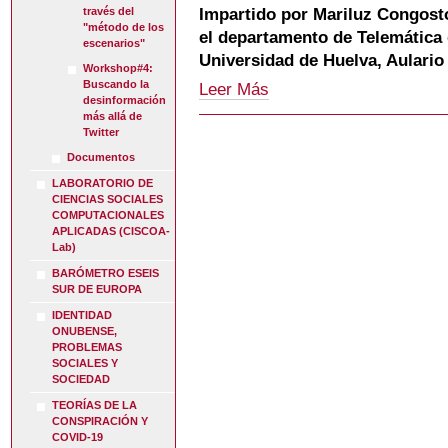
sociales
a
través del
Impartido por Mariluz Congosto
y
través
"método de los
el departamento de Telemática d
semánticas
del
escenarios"
y
Universidad de Huelva, Aulario
"método
Workshop#4:
análisis
de
Buscando la
Workshop#4:
Leer Más
de
los
desinformación
Buscando
sentimientos
escenarios"
más allá de
la
-
-
Twitter
desinformación
Documentos
más
allá
LABORATORIO DE
de
CIENCIAS SOCIALES
Twitter
COMPUTACIONALES
-
APLICADAS (CISCOA-
Lab)
BARÓMETRO ESEIS
SUR DE EUROPA
IDENTIDAD
ONUBENSE,
PROBLEMAS
SOCIALES Y
SOCIEDAD
TEORÍAS DE LA
CONSPIRACIÓN Y
COVID-19