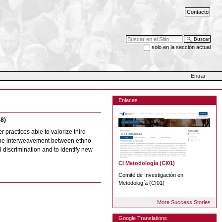
Contacto
Buscar
solo en la sección actual
Búsqueda Avanzada…
Entrar
Enlaces
8)
 practices able to valorize third
to the interweavement between ethno-
al discrimination and to identify new
CI Metodología (CI01)
Comité de Investigación en
Metodología (CI01)
More Success Stories
Google Translations