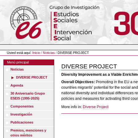
Cambiar
a
contenido.
|
Saltar
a
navegación
Herramientas
Personales
Usted está aquí:
Inicio
/
Noticias
/
DIVERSE PROJECT
Menú principal
DIVERSE PROJECT
Noticias
Diversity Improvement as a Viable Enric
DIVERSE PROJECT
Overall Objectives:
Promoting in the EU a new
Agenda
countries migrants’ potential for the social a
national diversity and individual differences re
30 Aniversario Grupo
ESEIS (1995-2025)
policies and measures for activating third coun
Componentes
More info in:
Diverse Project
Investigación
Publicaciones
Premios, menciones y
otros méritos