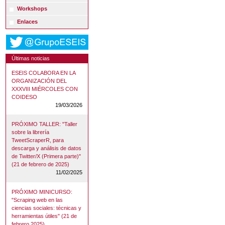
Workshops
Enlaces
Últimas noticias
ESEIS COLABORA EN LA
ORGANIZACIÓN DEL
XXXVIII MIÉRCOLES CON
COIDESO
19/03/2026
PRÓXIMO TALLER: "Taller
sobre la librería
TweetScraperR, para
descarga y análisis de datos
de Twitter/X (Primera parte)"
(21 de febrero de 2025)
11/02/2025
PRÓXIMO MINICURSO:
"Scraping web en las
ciencias sociales: técnicas y
herramientas útiles" (21 de
febrero 2025)