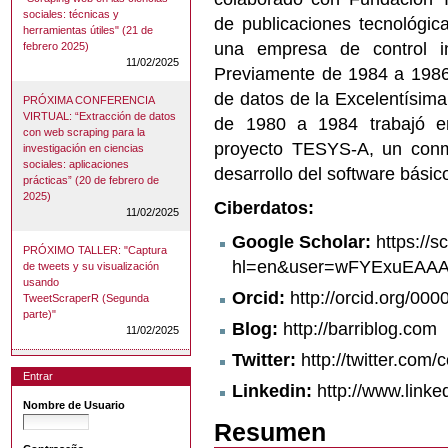
sociales: técnicas y
de publicaciones tecnológi
herramientas útiles" (21 de
una empresa de control in
febrero 2025)
11/02/2025
Previamente de 1984 a 1986 
de datos de la Excelentísima
PRÓXIMA CONFERENCIA
VIRTUAL: “Extracción de datos
de 1980 a 1984 trabajó e
con web scraping para la
proyecto TESYS-A, un conm
investigación en ciencias
sociales: aplicaciones
desarrollo del software básic
prácticas” (20 de febrero de
2025)
Ciberdatos:
11/02/2025
Google Scholar:
https://s
PRÓXIMO TALLER: "Captura
hl=en&user=wFYExuEAA
de tweets y su visualización
usando
Orcid:
http://orcid.org/00
TweetScraperR (Segunda
parte)"
Blog:
http://barriblog.com
11/02/2025
Twitter:
http://twitter.com/
Entrar
Linkedin:
http://www.linke
Nombre de Usuario
Resumen