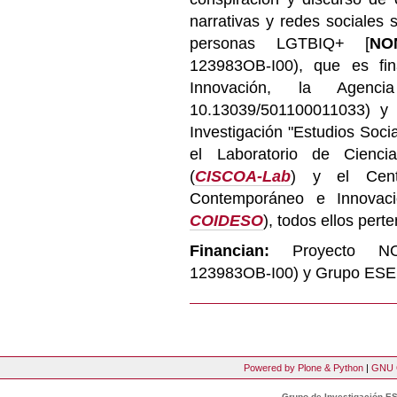
narrativas y redes sociales
personas LGTBIQ+ [
NO
123983OB-I00), que es fin
Innovación, la Agenci
10.13039/501100011033) y
Investigación "Estudios Socia
el Laboratorio de Cienci
(
CISCOA-Lab
) y
el Cen
Contemporáneo e Innovaci
COIDESO
), todos ellos pert
Financian:
Proyecto NO
123983OB-I00) y
Grupo ESE
Powered by Plone & Python
|
GNU 
Grupo de Investigación ES