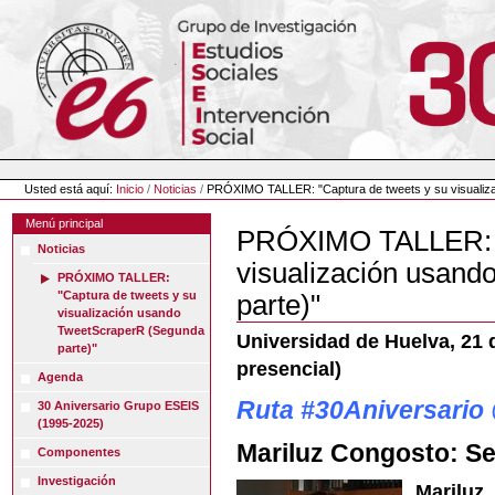
Cambiar
a
contenido.
|
Saltar
a
navegación
Herramientas
Personales
Usted está aquí:
Inicio
/
Noticias
/
PRÓXIMO TALLER: "Captura de tweets y su visualiz
Menú principal
PRÓXIMO TALLER: "
Noticias
visualización usan
PRÓXIMO TALLER:
"Captura de tweets y su
parte)"
visualización usando
TweetScraperR (Segunda
Universidad de Huelva, 21 d
parte)"
presencial)
Agenda
Ruta #30Aniversari
30 Aniversario Grupo ESEIS
(1995-2025)
Mariluz Congosto: S
Componentes
Investigación
Marilu