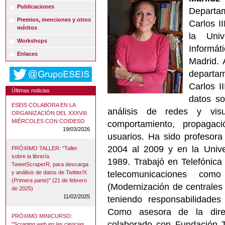
Publicaciones
Departa
Premios, menciones y otros
Carlos I
méritos
la Univ
Workshops
Informá
Enlaces
Madrid. 
departa
Carlos I
Últimas noticias
datos so
ESEIS COLABORA EN LA
análisis de redes y visu
ORGANIZACIÓN DEL XXXVIII
MIÉRCOLES CON COIDESO
comportamiento, propagac
19/03/2026
usuarios. Ha sido profesora
2004 al 2009 y en la Unive
PRÓXIMO TALLER: "Taller
sobre la librería
1989. Trabajó en Telefónic
TweetScraperR, para descarga
telecomunicaciones co
y análisis de datos de Twitter/X
(Primera parte)" (21 de febrero
(Modernización de centrales 
de 2025)
11/02/2025
teniendo responsabilidade
Como asesora de la dire
PRÓXIMO MINICURSO:
colaborado con Fundación Te
"Scraping web en las ciencias