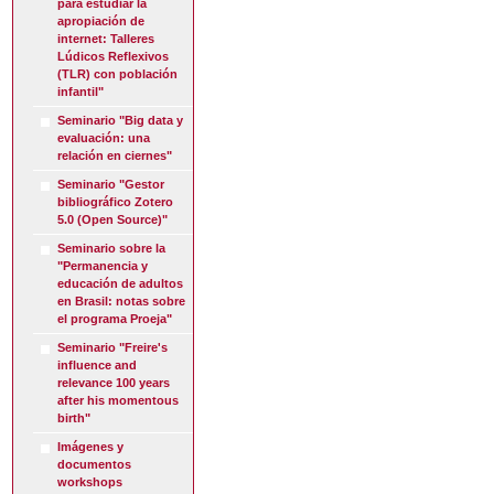
para estudiar la
apropiación de
internet: Talleres
Lúdicos Reflexivos
(TLR) con población
infantil"
Seminario "Big data y
evaluación: una
relación en ciernes"
Seminario "Gestor
bibliográfico Zotero
5.0 (Open Source)"
Seminario sobre la
"Permanencia y
educación de adultos
en Brasil: notas sobre
el programa Proeja"
Seminario "Freire's
influence and
relevance 100 years
after his momentous
birth"
Imágenes y
documentos
workshops