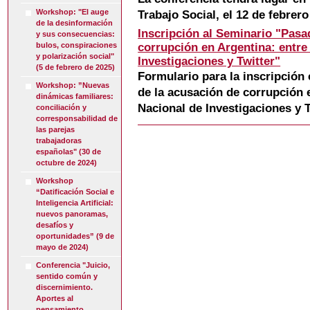
Workshop: "El auge
Trabajo Social, el 12 de febrero
de la desinformación
Inscripción al Seminario "Pasa
y sus consecuencias:
bulos, conspiraciones
corrupción en Argentina: entre
y polarización social"
Investigaciones y Twitter"
(5 de febrero de 2025)
Formulario para la inscripción
Workshop: ”Nuevas
de la acusación de corrupción 
dinámicas familiares:
Nacional de Investigaciones y T
conciliación y
corresponsabilidad de
las parejas
trabajadoras
españolas" (30 de
octubre de 2024)
Workshop
“Datificación Social e
Inteligencia Artificial:
nuevos panoramas,
desafíos y
oportunidades” (9 de
mayo de 2024)
Conferencia "Juicio,
sentido común y
discernimiento.
Aportes al
pensamiento