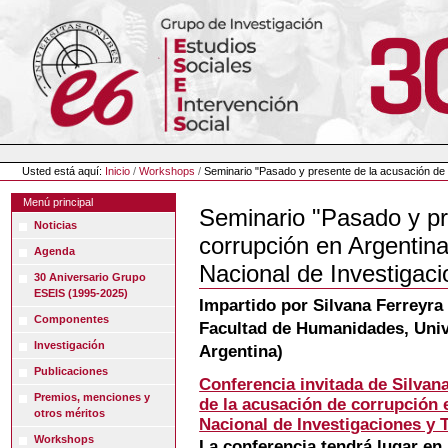
Cambiar
a
contenido.
|
Saltar
a
navegación
Herramientas
Personales
Usted está aquí:
Inicio
/
Workshops
/
Seminario "Pasado y presente de la acusación de c
Menú principal
Seminario "Pasado y pr
Noticias
corrupción en Argentina
Agenda
Nacional de Investigaci
30 Aniversario Grupo
ESEIS (1995-2025)
Impartido por Silvana Ferreyra
Componentes
Facultad de Humanidades, Unive
Investigación
Argentina)
Publicaciones
Conferencia invitada de Silvan
Premios, menciones y
de la acusación de corrupción 
otros méritos
Nacional de Investigaciones y T
Workshops
La conferencia tendrá lugar en 