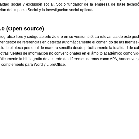
ldad social y exclusión social. Socio fundador de la empresa de base tecnoló
ón del Impacto Social y la investigación social aplicada.
5.0 (Open source)
iográfico libre y código abierto Zotero en su versión 5.0. La relevancia de este ges
imer gestor de referencias en detectar automáticamente el contenido de las fuente
tra biblioteca personal de manera sencilla desde prácticamente la totalidad de c
 otras fuentes de información no convencionales en el ámbito académico como víd
omáticamente la bibliografía de acuerdo de diferentes normas como APA, Vancouver, 
n complemento para Word y LibreOffice.