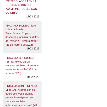
ESEIS COLABORA EN LA
ORGANIZACIÓN DEL
XXXVIII MIÉRCOLES CON
COIDESO
19/03/2026
PRÓXIMO TALLER: "Taller
sobre la librería
TweetScraperR, para
descarga y análisis de datos
de Twitter/X (Primera parte)"
(21 de febrero de 2025)
11/02/2025
PRÓXIMO MINICURSO:
"Scraping web en las
ciencias sociales: técnicas y
herramientas útiles" (21 de
febrero 2025)
11/02/2025
PRÓXIMA CONFERENCIA
VIRTUAL: “Extracción de
datos con web scraping
para la investigación en
ciencias sociales:
aplicaciones prácticas” (20