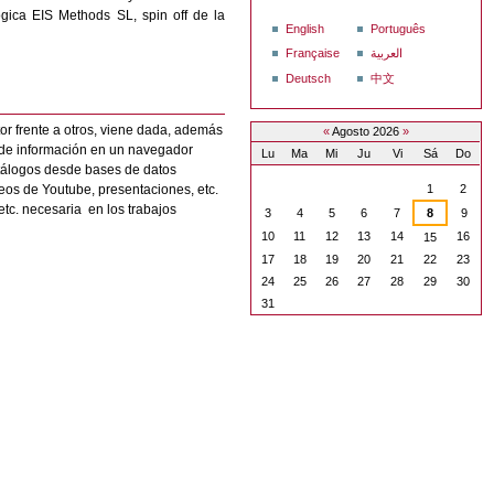
gica EIS Methods SL, spin off de la
English
Português
Française
العربية
Deutsch
中文
tor frente a otros, viene dada, además
«
Agosto 2026
»
s de información en un navegador
Lu
Ma
Mi
Ju
Vi
Sá
Do
atálogos desde bases de datos
Agosto
eos de Youtube, presentaciones, etc.
1
2
etc. necesaria en los trabajos
3
4
5
6
7
8
9
10
11
12
13
14
16
15
17
18
19
20
21
22
23
24
25
26
27
28
29
30
31