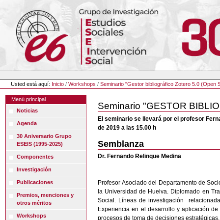
Cambiar
a
contenido.
|
Saltar
a
navegación
Herramientas
Personales
Usted está aquí:
Inicio
/
Workshops
/
Seminario "Gestor bibliográfico Zotero 5.0 (Open 
Menú principal
Seminario "GESTOR BIBLI
Noticias
El seminario se llevará por el profesor Fer
Agenda
de 2019 a las 15.00 h
30 Aniversario Grupo
Semblanza
ESEIS (1995-2025)
Dr. Fernando Relinque Medina
Componentes
Investigación
Publicaciones
Profesor Asociado del Departamento de Socio
la Universidad de Huelva. Diplomado en Trab
Premios, menciones y
Social. Líneas de investigación relacionadas
otros méritos
Experiencia en el desarrollo y aplicación de 
Workshops
procesos de toma de decisiones estratégicas. 