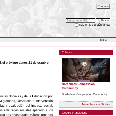
Contacto
Buscar
solo en la sección actual
Búsqueda Avanzada…
Entrar
Enlaces
al, el próximo Lunes 21 de octubre
Borderless Compassion
Community
Borderless Compassion Community
ncias Sociales y de la Educación por
gratorios, Desarrollo e Intervención
More Success Stories
idad y evaluación del impacto social.
isis de redes sociales aplicado a los
Google Translations
ocial de zonas rurales y áreas urbanas