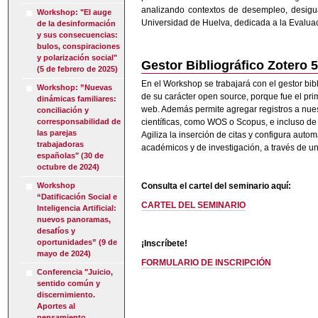
analizando contextos de desempleo, desigua
Workshop: "El auge
Universidad de Huelva, dedicada a la Evaluaci
de la desinformación
y sus consecuencias:
bulos, conspiraciones
y polarización social"
Gestor Bibliográfico Zotero 
(5 de febrero de 2025)
En el Workshop se trabajará con el gestor bibl
Workshop: ”Nuevas
de su carácter open source, porque fue el pr
dinámicas familiares:
web. Además permite agregar registros a nues
conciliación y
científicas, como WOS o Scopus, e incluso de
corresponsabilidad de
las parejas
Agiliza la inserción de citas y configura aut
trabajadoras
académicos y de investigación, a través de u
españolas" (30 de
octubre de 2024)
Consulta el cartel del seminario aquí:
Workshop
“Datificación Social e
CARTEL DEL SEMINARIO
Inteligencia Artificial:
nuevos panoramas,
desafíos y
oportunidades” (9 de
¡Inscríbete!
mayo de 2024)
FORMULARIO DE INSCRIPCIÓN
Conferencia "Juicio,
sentido común y
discernimiento.
Aportes al
pensamiento