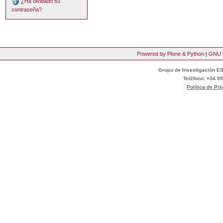
¿Ha olvidado su
contraseña?
Powered by Plone & Python
|
GNU 
Grupo de Investigación ES
Teléfono: +34 95
Política de Pr