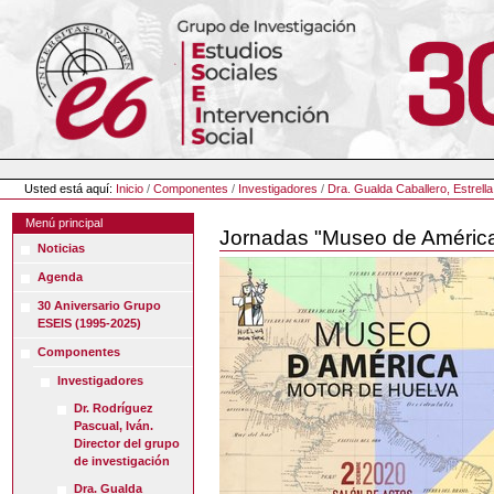
Cambiar
a
contenido.
|
Saltar
a
navegación
Herramientas
Personales
Usted está aquí:
Inicio
/
Componentes
/
Investigadores
/
Dra. Gualda Caballero, Estrella
Menú principal
Jornadas "Museo de América
Noticias
Agenda
30 Aniversario Grupo
ESEIS (1995-2025)
Componentes
Investigadores
Dr. Rodríguez
Pascual, Iván.
Director del grupo
de investigación
Dra. Gualda