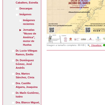
Caballero, Estrella
Descargas
Imágenes
Imágenes
recientes
Jornadas
"Museo de
América",
motor de
Huelva
Imagen a tamaño completo:
89 KB
|
Visualizar
Dr. Lucio-Villegas
Ramos, Emilio
Dr. Domínguez
Gómez, José
Andrés
Dra. Martos
Sánchez, Cinta
Dra. Castillo
Algarra, Joaquina
Dr. Marín Gutiérrez,
Isidro
Dra. Blanco Miguel,