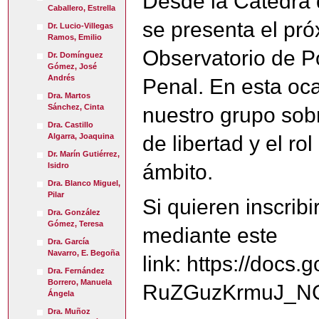
Desde la Cátedra 
Caballero, Estrella
se presenta el pró
Dr. Lucio-Villegas
Ramos, Emilio
Observatorio de Po
Dr. Domínguez
Gómez, José
Andrés
Penal. En esta oc
Dra. Martos
Sánchez, Cinta
nuestro grupo sob
Dra. Castillo
Algarra, Joaquina
de libertad y el r
Dr. Marín Gutiérrez,
ámbito.
Isidro
Dra. Blanco Miguel,
Pilar
Si quieren inscrib
Dra. González
Gómez, Teresa
mediante este
Dra. García
Navarro, E. Begoña
link: https://do
Dra. Fernández
Borrero, Manuela
RuZGuzKrmuJ_N
Ángela
Dra. Muñoz