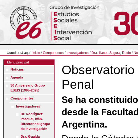
Cambiar
a
contenido.
|
Saltar
a
navegación
Herramientas
Personales
Usted está aquí:
Inicio
/
Componentes
/
Investigadores
/
Dra. Illanes Segura, Rocío
/
No
Menú principal
Observatorio 
Noticias
Agenda
Penal
30 Aniversario Grupo
ESEIS (1995-2025)
Se ha constituido
Componentes
Investigadores
desde la Facultad
Dr. Rodríguez
Pascual, Iván.
Argentina.
Director del grupo
de investigación
Dra. Gualda