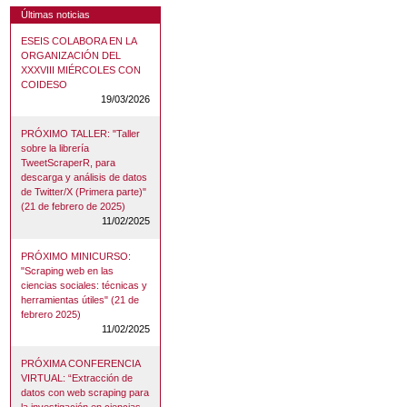
Últimas noticias
ESEIS COLABORA EN LA
ORGANIZACIÓN DEL
XXXVIII MIÉRCOLES CON
COIDESO
19/03/2026
PRÓXIMO TALLER: "Taller
sobre la librería
TweetScraperR, para
descarga y análisis de datos
de Twitter/X (Primera parte)"
(21 de febrero de 2025)
11/02/2025
PRÓXIMO MINICURSO:
"Scraping web en las
ciencias sociales: técnicas y
herramientas útiles" (21 de
febrero 2025)
11/02/2025
PRÓXIMA CONFERENCIA
VIRTUAL: “Extracción de
datos con web scraping para
la investigación en ciencias