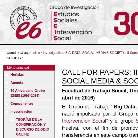
Cambiar
a
contenido.
|
Saltar
a
navegación
Herramientas
Personales
Usted está aquí:
Inicio
/
Investigación
/
BIG DATA, SOCIAL MEDIA & SOCIETY
/
II Semi
SOCIETY"
Menú principal
CALL FOR PAPERS: II 
Noticias
SOCIAL MEDIA & SOC
Agenda
Facultad de Trabajo Social, Un
30 Aniversario Grupo
ESEIS (1995-2025)
abril de 2016)
Componentes
El Grupo de Trabajo
"Big Data
Investigación
nació impulsado por el Grupo d
TEORÍAS DE LA
Intervención Social
" y el grupo
S
CONSPIRACIÓN Y
Huelva, con el fin de promove
DISCURSO DE ODIO
transferencia en este campo trans
ONLINE