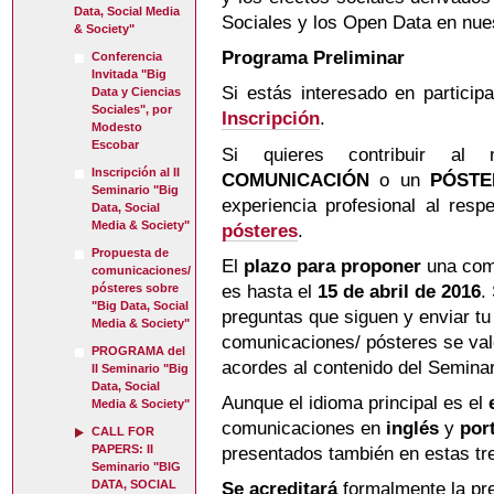
Data, Social Media
Sociales y los Open Data en nue
& Society"
Programa Preliminar
Conferencia
Invitada "Big
Si estás interesado en participa
Data y Ciencias
Sociales", por
Inscripción
.
Modesto
Escobar
Si quieres contribuir al
Inscripción al II
COMUNICACIÓN
o un
PÓST
Seminario "Big
experiencia profesional al resp
Data, Social
Media & Society"
pósteres
.
Propuesta de
El
plazo para proponer
una comu
comunicaciones/
es hasta el
15 de abril de 2016
.
pósteres sobre
"Big Data, Social
preguntas que siguen y enviar t
Media & Society"
comunicaciones/ pósteres se val
PROGRAMA del
acordes al contenido del Seminar
II Seminario "Big
Data, Social
Aunque el idioma principal es el
Media & Society"
comunicaciones en
inglés
y
por
CALL FOR
PAPERS: II
presentados también en estas tr
Seminario "BIG
DATA, SOCIAL
Se acreditará
formalmente la pr