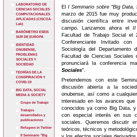
LABORATORIO DE
El
I Seminario sobre "Big Data,
CIENCIAS SOCIALES
marzo de 2015 fue muy producti
COMPUTACIONALES
APLICADAS (CISCOA-
discusión científica entre inv
Lab)
campo. Lanzamos ahora el
I
BARÓMETRO ESEIS
Facultad de Trabajo Social el
SUR DE EUROPA
Conferenciante Invitado con
IDENTIDAD
Sociología del Departamento 
ONUBENSE,
PROBLEMAS
Facultad de Ciencias Sociales 
SOCIALES Y
pronunciará la conferencia mar
SOCIEDAD
Sociales
".
TEORÍAS DE LA
CONSPIRACIÓN Y
Pretendemos con este Semina
COVID-19
discusión abierta a la socie
BIG DATA, SOCIAL
onubense, así como a cualquier
MEDIA & SOCIETY
interesado en los avances que 
Grupo de Trabajo
conocidos ya como Big Data, y 
Trabajos
con especial interés en sus c
desarrollados y
publicaciones
sociales. Queremos discutir e
Refugees in Twitter
teóricos, técnicos y metodológi
II Seminario "Big
y los efectos sociales derivado