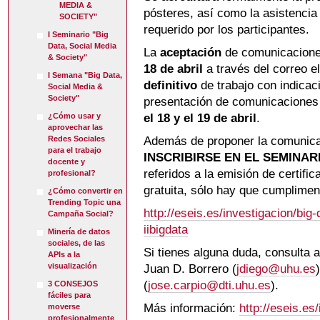
MEDIA &
pósteres, así como la asistencia
SOCIETY"
requerido por los participantes.
I Seminario "Big
Data, Social Media
La
aceptación
de comunicacione
& Society"
18 de abril
a través del correo e
I Semana "Big Data,
definitivo
de trabajo con indicaci
Social Media &
Society"
presentación de comunicaciones
el 18 y el 19 de abril
.
¿Cómo usar y
aprovechar las
Además de proponer la comunica
Redes Sociales
para el trabajo
INSCRIBIRSE EN EL SEMINAR
docente y
referidos a la emisión de certific
profesional?
gratuita, sólo hay que cumpliment
¿Cómo convertir en
Trending Topic una
http://eseis.es/investigacion/big-
Campaña Social?
iibigdata
Minería de datos
sociales, de las
Si tienes alguna duda, consulta a
APIs a la
visualización
Juan D. Borrero (
jdiego@uhu.es
(
jose.carpio@dti.uhu.es
).
3 CONSEJOS
fáciles para
Más información:
http://eseis.es
moverse
profesionalmente