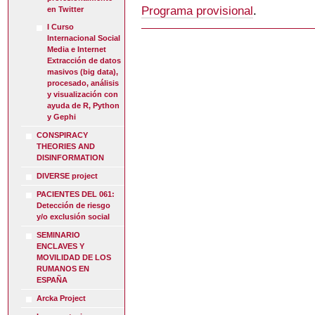
Programa provisional
.
en Twitter
I Curso
Internacional Social
Media e Internet
Extracción de datos
masivos (big data),
procesado, análisis
y visualización con
ayuda de R, Python
y Gephi
CONSPIRACY
THEORIES AND
DISINFORMATION
DIVERSE project
PACIENTES DEL 061:
Detección de riesgo
y/o exclusión social
SEMINARIO
ENCLAVES Y
MOVILIDAD DE LOS
RUMANOS EN
ESPAÑA
Arcka Project