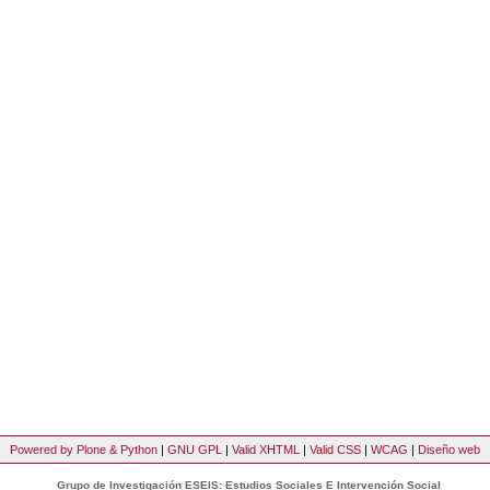
Powered by Plone & Python
|
GNU GPL
|
Valid XHTML
|
Valid CSS
|
WCAG
|
Diseño web
Grupo de Investigación ESEIS: Estudios Sociales E Intervención Social