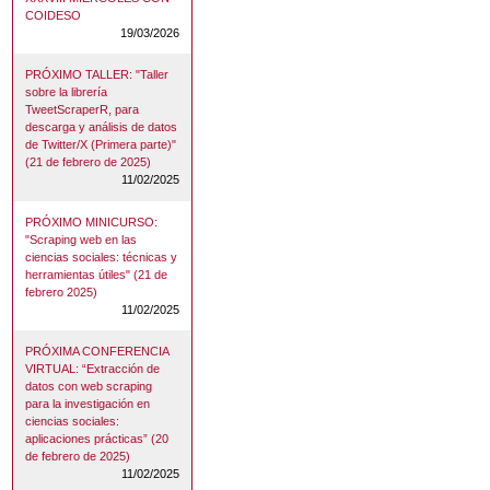
COIDESO
19/03/2026
PRÓXIMO TALLER: "Taller
sobre la librería
TweetScraperR, para
descarga y análisis de datos
de Twitter/X (Primera parte)"
(21 de febrero de 2025)
11/02/2025
PRÓXIMO MINICURSO:
"Scraping web en las
ciencias sociales: técnicas y
herramientas útiles" (21 de
febrero 2025)
11/02/2025
PRÓXIMA CONFERENCIA
VIRTUAL: “Extracción de
datos con web scraping
para la investigación en
ciencias sociales:
aplicaciones prácticas” (20
de febrero de 2025)
11/02/2025