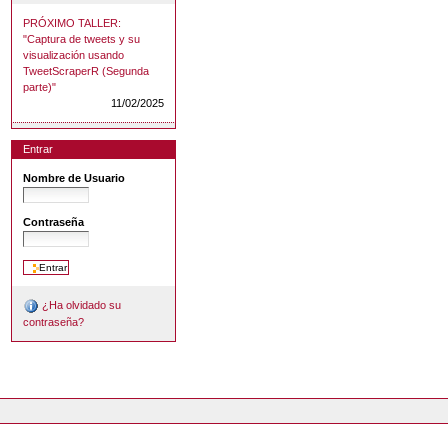
PRÓXIMO TALLER:
"Captura de tweets y su
visualización usando
TweetScraperR (Segunda
parte)"
11/02/2025
Entrar
Nombre de Usuario
Contraseña
¿Ha olvidado su
contraseña?