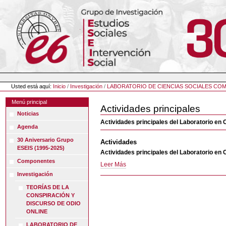
Cambiar
a
contenido.
|
Saltar
a
navegación
Herramientas
Personales
Usted está aquí:
Inicio
/
Investigación
/
LABORATORIO DE CIENCIAS SOCIALES COM
Menú principal
Actividades principales
Noticias
Actividades principales del Laboratorio e
Agenda
30 Aniversario Grupo
Actividades
ESEIS (1995-2025)
Actividades principales del Laboratorio e
Componentes
Actividades
Leer Más
-
Investigación
TEORÍAS DE LA
CONSPIRACIÓN Y
DISCURSO DE ODIO
ONLINE
LABORATORIO DE