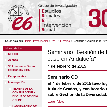
Cambiar
a
contenido.
|
Saltar
a
navegación
Herramientas
Personales
Usted está aquí:
Inicio
/
Investigación
/
DIVERSE project
/
Seminario "Gestión de la Div
Menú principal
Seminario "Gestión de l
Noticias
caso en Andalucía"
Agenda
4 de febrero de 2015
30 Aniversario Grupo
ESEIS (1995-2025)
Seminario GD
Componentes
Investigación
El 4 de febrero de 2015 tuvo lu
Aula de Grados, y con horario 
TEORÍAS DE LA
CONSPIRACIÓN Y
sobre Gestión de la Diversidad
DISCURSO DE ODIO
ONLINE
Seminario
Leer Más
GD
LABORATORIO DE