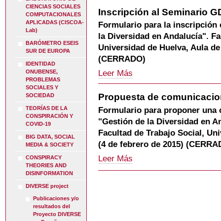
-
CIENCIAS SOCIALES
Inscripción al Seminario G
COMPUTACIONALES
APLICADAS (CISCOA-
Formulario para la inscripción
Lab)
la Diversidad en Andalucía". Fa
BARÓMETRO ESEIS
Universidad de Huelva, Aula de
SUR DE EUROPA
(CERRADO)
IDENTIDAD
Inscripción
ONUBENSE,
Leer Más
PROBLEMAS
al
SOCIALES Y
Seminario
Propuesta de comunicacio
SOCIEDAD
GD
-
TEORÍAS DE LA
Formulario para proponer una 
CONSPIRACIÓN Y
"Gestión de la Diversidad en An
COVID-19
Facultad de Trabajo Social, Un
BIG DATA, SOCIAL
(4 de febrero de 2015) (CERRA
MEDIA & SOCIETY
Propuesta
Leer Más
CONSPIRACY
de
THEORIES AND
DISINFORMATION
comunicaciones
sobre
DIVERSE project
GD
Publicaciones y/o
-
resultados del
Proyecto DIVERSE