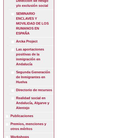
Detección de riesgo
y/o exclusión social
SEMINARIO
ENCLAVES Y
MOVILIDAD DE LOS
RUMANOS EN
ESPAÑA
Arcka Project
Las aportaciones
positivas de la
inmigración en
Andalucía
Segunda Generación
de Inmigrantes en
Huelva
Directorio de recursos
Realidad social en
Andalucía, Algarve y
Alentejo
Publicaciones
Premios, menciones y
otros méritos
Workshops