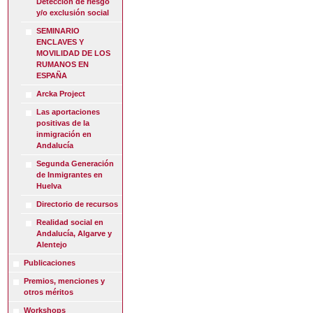
Detección de riesgo
y/o exclusión social
SEMINARIO
ENCLAVES Y
MOVILIDAD DE LOS
RUMANOS EN
ESPAÑA
Arcka Project
Las aportaciones
positivas de la
inmigración en
Andalucía
Segunda Generación
de Inmigrantes en
Huelva
Directorio de recursos
Realidad social en
Andalucía, Algarve y
Alentejo
Publicaciones
Premios, menciones y
otros méritos
Workshops