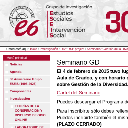
Cambiar
a
contenido.
|
Saltar
a
navegación
Herramientas
Personales
Usted está aquí:
Inicio
/
Investigación
/
DIVERSE project
/
Seminario "Gestión de la Div
Menú principal
Seminario GD
Noticias
El 4 de febrero de 2015 tuvo lu
Agenda
Aula de Grados, y con horario 
30 Aniversario Grupo
sobre Gestión de la Diversidad
ESEIS (1995-2025)
Componentes
Cartel del Seminario
Investigación
Puedes descargar el Programa d
TEORÍAS DE LA
Para inscribirte sólo debes rellen
CONSPIRACIÓN Y
DISCURSO DE ODIO
Puedes incribirte también el mism
ONLINE
(PLAZO CERRADO)
LABORATORIO DE